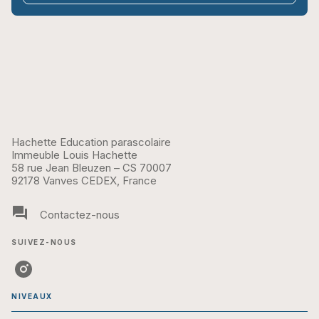
Hachette Education parascolaire
Immeuble Louis Hachette
58 rue Jean Bleuzen – CS 70007
92178 Vanves CEDEX, France
question_answer
Contactez-nous
SUIVEZ-NOUS
NIVEAUX