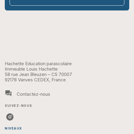
Hachette Education parascolaire
Immeuble Louis Hachette
58 rue Jean Bleuzen – CS 70007
92178 Vanves CEDEX, France
question_answer
Contactez-nous
SUIVEZ-NOUS
NIVEAUX