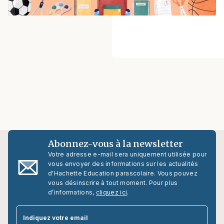
Abonnez-vous à la newsletter
Votre adresse e-mail sera uniquement utilisée pour
vous envoyer des informations sur les actualités
d'Hachette Education parascolaire. Vous pouvez
vous désinscrire à tout moment. Pour plus
d’informations,
cliquez ici
.
par
Indiquez votre email