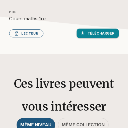
PDF
Cours maths 1re
lock_outlined
download
TÉLÉCHARGER
LECTEUR
Ces livres peuvent
vous intéresser
MÊME NIVEAU
MÊME COLLECTION