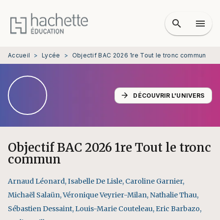
MENU
RECHERCHE
CONTENU
search
menu
PIED DE PAGE
Accueil
>
Lycée
>
Objectif BAC 2026 1re Tout le tronc commun
arrow_forward
DÉCOUVRIR L'UNIVERS
Objectif BAC 2026 1re Tout le tronc
commun
Arnaud Léonard
,
Isabelle De Lisle
,
Caroline Garnier
,
Michaël Salaün
,
Véronique Veyrier-Milan
,
Nathalie Thau
,
Sébastien Dessaint
,
Louis-Marie Couteleau
,
Eric Barbazo
,