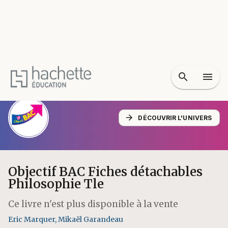
MENU
RECHERCHE
CONTENU
search
menu
PIED DE PAGE
Accueil
>
Lycée
>
Objectif BAC Fiches détachables Philosophie Tle
arrow_forward
DÉCOUVRIR L'UNIVERS
Objectif BAC Fiches détachables
Philosophie Tle
Ce livre n'est plus disponible à la vente
Eric Marquer
,
Mikaël Garandeau
19/08/2020
LYCÉE
PAR MATIÈRE