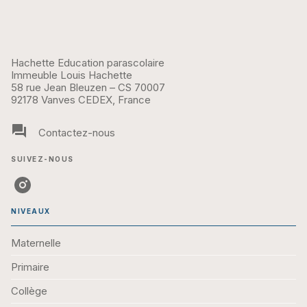
Hachette Education parascolaire
Immeuble Louis Hachette
58 rue Jean Bleuzen – CS 70007
92178 Vanves CEDEX, France
question_answer
Contactez-nous
SUIVEZ-NOUS
NIVEAUX
Maternelle
Primaire
Collège
Post Bac