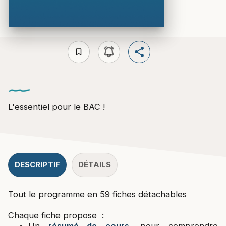
bookmark_border
L'essentiel pour le BAC !
DESCRIPTIF
DÉTAILS
Tout le programme en 59 fiches détachables
Chaque fiche propose :
Un
résumé de cours
, pour comprendre