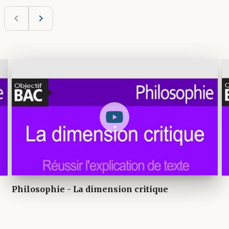
navigate_before
navigate_next
Philosophie - La dimension critique