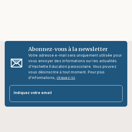
Abonnez-vous à la newsletter
Votre adresse e-mail sera uniquement utilisée pour
vous envoyer des informations sur les actualités
d'Hachette Education parascolaire. Vous pouvez
vous désinscrire à tout moment. Pour plus
d’informations,
cliquez ici
.
par
Indiquez votre email