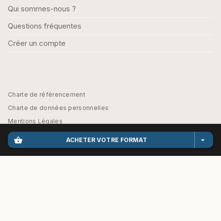
Qui sommes-nous ?
Questions fréquentes
Créer un compte
Charte de référencement
Charte de données personnelles
Mentions Légales
Engagement durable
shopping_basket
arrow_drop_down
ACHETER VOTRE FORMAT
CGU
Paramétrez vos préférences cookies
HACHETTE EDUCATION - PARASCOLAIRE© 2026