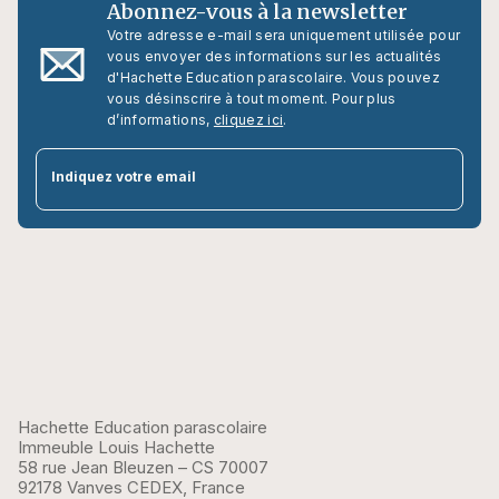
Abonnez-vous à la newsletter
Votre adresse e-mail sera uniquement utilisée pour
vous envoyer des informations sur les actualités
d'Hachette Education parascolaire. Vous pouvez
vous désinscrire à tout moment. Pour plus
d’informations,
cliquez ici
.
par
Indiquez votre email
Hachette Education parascolaire
Immeuble Louis Hachette
58 rue Jean Bleuzen – CS 70007
92178 Vanves CEDEX, France