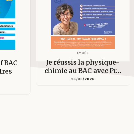
LYCÉE
Je réussis la physique-
if BAC
chimie au BAC avec Pr…
1res
26/08/2026