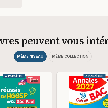
ivres peuvent vous inté
MÊME NIVEAU
MÊME COLLECTION
À PARAÎTRE
À PARAÎTRE