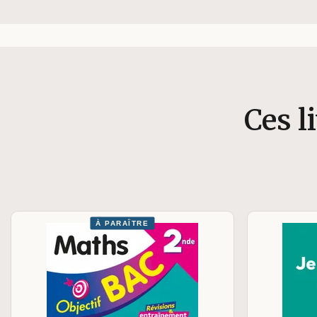
Ces l
À PARAÎTRE