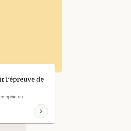
ir l’épreuve de
ilosophie du
chevron_right