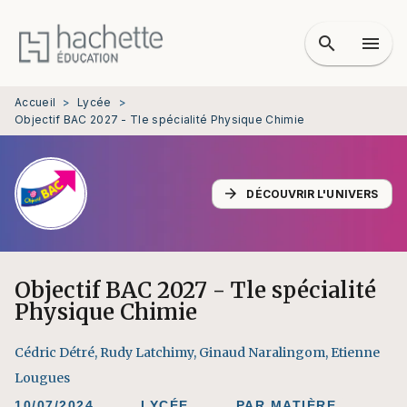
MENU
RECHERCHE
CONTENU
search
menu
PIED DE PAGE
Accueil
>
Lycée
>
Objectif BAC 2027 - Tle spécialité Physique Chimie
arrow_forward
DÉCOUVRIR L'UNIVERS
Objectif BAC 2027 - Tle spécialité
Physique Chimie
Cédric Détré
,
Rudy Latchimy
,
Ginaud Naralingom
,
Etienne
Lougues
10/07/2024
LYCÉE
PAR MATIÈRE