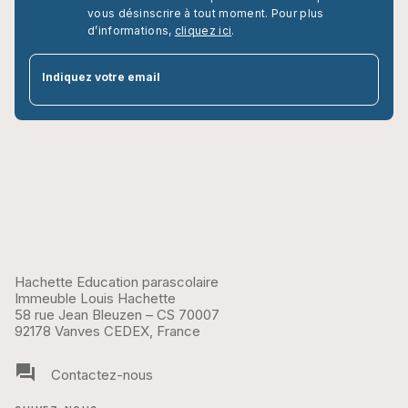
vous désinscrire à tout moment. Pour plus
d’informations,
cliquez ici
.
par
Indiquez votre email
Hachette Education parascolaire
Immeuble Louis Hachette
58 rue Jean Bleuzen – CS 70007
92178 Vanves CEDEX, France
question_answer
Contactez-nous