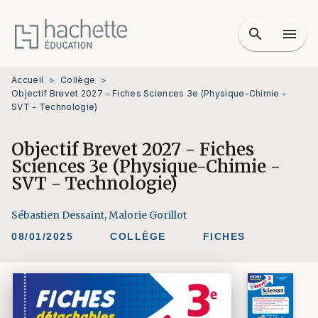
MENU
RECHERCHE
CONTENU
search
menu
PIED DE PAGE
Accueil
>
Collège
>
Objectif Brevet 2027 - Fiches Sciences 3e (Physique-Chimie -
SVT - Technologie)
Objectif Brevet 2027 - Fiches
Sciences 3e (Physique-Chimie -
SVT - Technologie)
Sébastien Dessaint
,
Malorie Gorillot
08/01/2025
COLLÈGE
FICHES