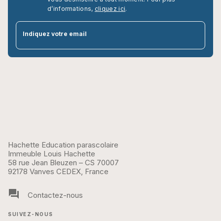
d’informations,
cliquez ici
.
par
Indiquez votre email
Hachette Education parascolaire
Immeuble Louis Hachette
58 rue Jean Bleuzen – CS 70007
92178 Vanves CEDEX, France
question_answer
Contactez-nous
SUIVEZ-NOUS