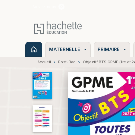
Suivez-nous
MENU
RECHERCHE
CONTENU
MATERNELLE
PRIMAIRE
arrow_drop_down
arrow_drop_down
Accueil
>
Post-Bac
>
Objectif BTS GPME (1re et 