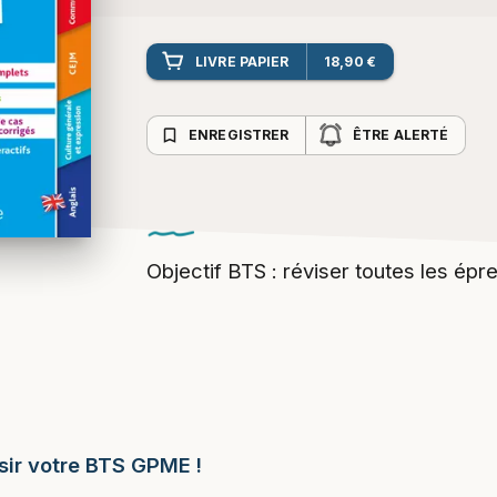
LIVRE PAPIER
18,90 €
bookmark_border
ENREGISTRER
ÊTRE ALERTÉ
Objectif BTS : réviser toutes les épr
ssir votre BTS GPME !