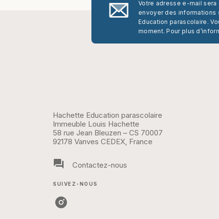
Votre adresse e-mail sera
envoyer des informations s
Education parascolaire. Vo
moment. Pour plus d’infor
Hachette Education parascolaire
Immeuble Louis Hachette
58 rue Jean Bleuzen – CS 70007
92178 Vanves CEDEX, France
question_answer
Contactez-nous
SUIVEZ-NOUS