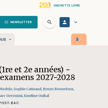
HACHETTE LIVRE
search
personn
keyboard_arrow_down
NEWSLETTER
search
OUS
arrow_drop_down
1re et 2e années) -
, examens 2027-2028
 Modolo
,
Sophie Catinaud
,
Bruno Bonnefous
,
arc Geronimi
,
Emeline Guihal
POST-BAC