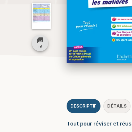
collections
+
6
DESCRIPTIF
DÉTAILS
Tout pour réviser et réu