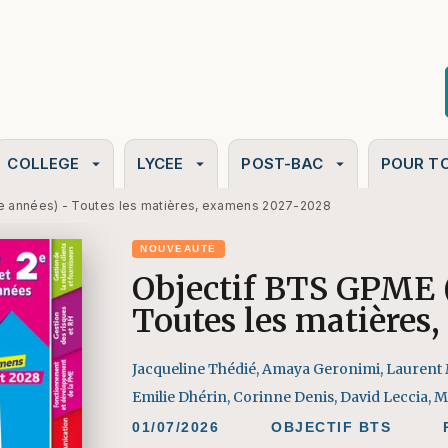
PIED DE PAGE
COLLEGE
LYCEE
POST-BAC
POUR T
arrow_drop_down
arrow_drop_down
arrow_drop_down
2e années) - Toutes les matières, examens 2027-2028
NOUVEAUTÉ
Objectif BTS GPME (
Toutes les matières
Jacqueline Thédié
,
Amaya Geronimi
,
Laurent
Emilie Dhérin
,
Corinne Denis
,
David Leccia
,
M
01/07/2026
OBJECTIF BTS