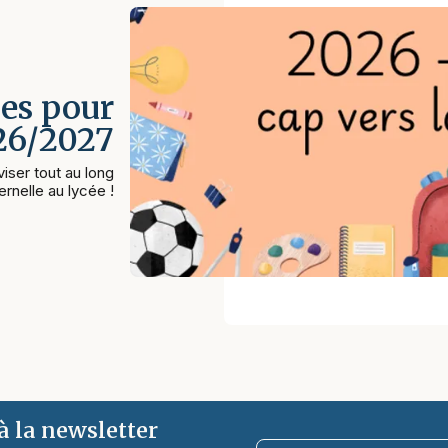
es pour
026/2027
iser tout au long
rnelle au lycée !
 la newsletter