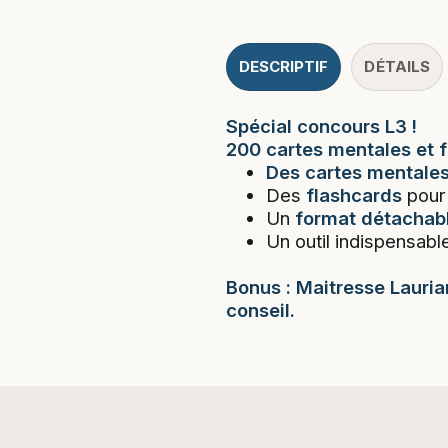
DESCRIPTIF
DÉTAILS
Spécial concours L3 !
200 cartes mentales et f
Des cartes mentale
Des
flashcards
pour
Un
format détachab
Un outil indispensab
Bonus : Maitresse Lauri
conseil.