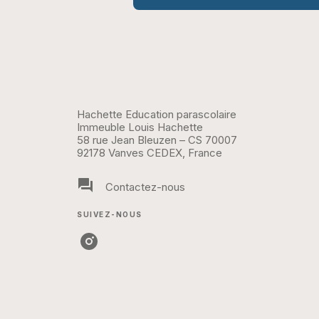
Hachette Education parascolaire
Immeuble Louis Hachette
58 rue Jean Bleuzen – CS 70007
92178 Vanves CEDEX, France
question_answer
Contactez-nous
SUIVEZ-NOUS