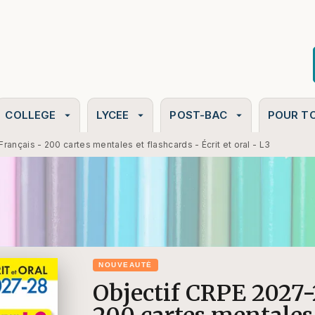
PIED DE PAGE
COLLEGE
LYCEE
POST-BAC
POUR T
arrow_drop_down
arrow_drop_down
arrow_drop_down
ançais - 200 cartes mentales et flashcards - Écrit et oral - L3
NOUVEAUTÉ
Objectif CRPE 2027-