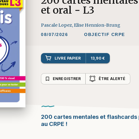
200 cartes mentales 
et oral - L3
Pascale Lopez
,
Elise Hennion-Brung
08/07/2026
OBJECTIF CRPE
LIVRE PAPIER
13,90 €
bookmark_border
ENREGISTRER
ÊTRE ALERTÉ
200 cartes mentales et flashcards p
au CRPE !