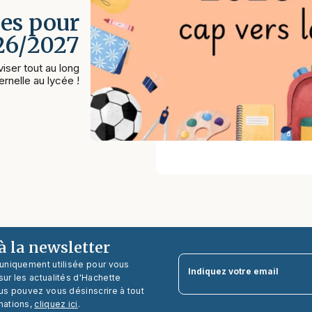
es pour
026/2027
iser tout au long
rnelle au lycée !
 la newsletter
 uniquement utilisée pour vous
Indiquez votre email
ur les actualités d'Hachette
us pouvez vous désinscrire à tout
mations,
cliquez ici
.