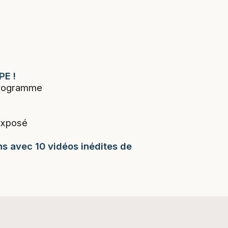
PE !
 programme
exposé
ns avec 10 vidéos inédites de