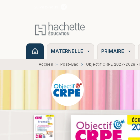
Suivez-nous
MENU
RECHERCHE
CONTENU
MATERNELLE
PRIMAIRE
arrow_drop_down
arrow_drop_down
Accueil
>
Post-Bac
>
Objectif CRPE 2027-2028 - Fr