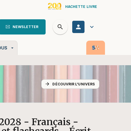
HACHETTE LIVRE
search
personn
keyboard_arrow_down
NEWSLETTER
search
OUS
arrow_drop_down
arrow_forward
DÉCOUVRIR L'UNIVERS
2028 - Français -