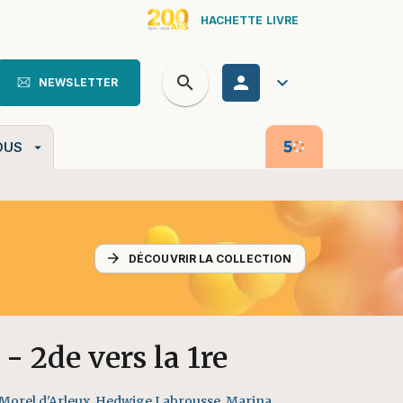
HACHETTE LIVRE
search
personn
keyboard_arrow_down
NEWSLETTER
search
OUS
arrow_drop_down
arrow_forward
DÉCOUVRIR LA COLLECTION
- 2de vers la 1re
 Morel d'Arleux
,
Hedwige Labrousse
,
Marina