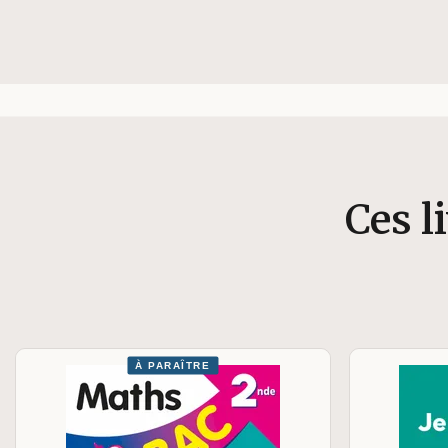
Ces l
À PARAÎTRE