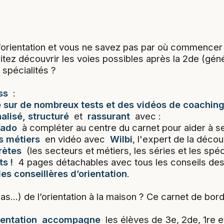
’orientation et vous ne savez pas par où commencer
itez découvrir les voies possibles après la 2de (gén
spécialités ?
ss
:
sur de nombreux tests et des vidéos de coaching
lisé, structuré
et
rassurant
avec :
l’ado
à compléter au centre du carnet pour aider à se
ns métiers
en vidéo avec
Wilbi
, l'expert de la déco
rètes
(les secteurs et métiers, les séries et les spécia
s !
4 pages détachables avec tous les conseils de
es conseillères d’orientation
.
s...) de l’orientation à la maison ? Ce carnet de bord 
ientation
accompagne
les élèves de 3e, 2de, 1re 