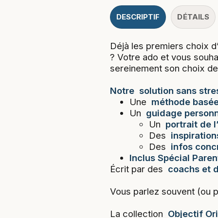
DESCRIPTIF
DÉTAILS
Déjà les premiers choix d
? Votre ado et vous souha
sereinement son choix de 
Notre
solution sans stre
Une
méthode basée 
Un
guidage personna
Un
portrait de 
Des
inspiratio
Des
infos conc
Inclus Spécial Parent
Écrit par des
coachs et d
Vous parlez souvent (ou pa
La collection
Objectif Or