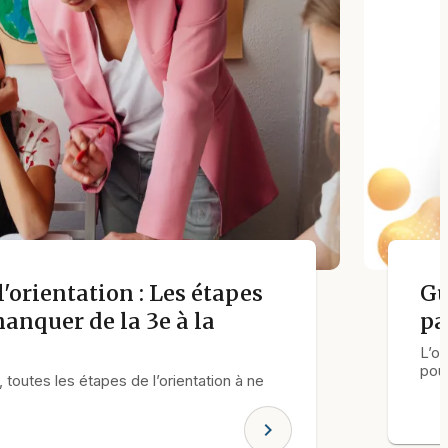
l'orientation : Les étapes
Gu
manquer de la 3e à la
pa
L’or
pour
, toutes les étapes de l’orientation à ne
chevron_right