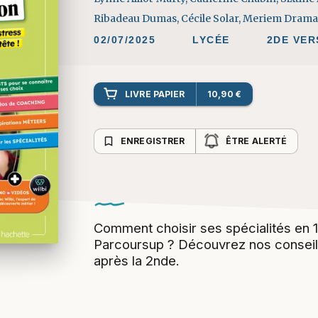
Ribadeau Dumas
,
Cécile Solar
,
Meriem Dram
02/07/2025
LYCÉE
2DE VER
LIVRE PAPIER
10,90 €
bookmark_border
ENREGISTRER
ÊTRE ALERTÉ
Comment choisir ses spécialités en 
Parcoursup ? Découvrez nos conseils
après la 2nde.