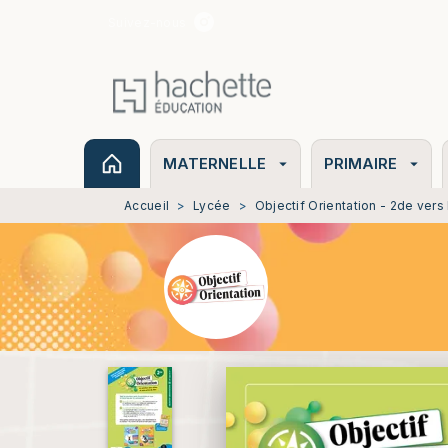
Suivez-nous
MENU
RECHERCHE
CONTENU
MATERNELLE
PRIMAIRE
arrow_drop_down
arrow_drop_down
Accueil
>
Lycée
>
Objectif Orientation - 2de vers 