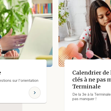
e
Calendrier de 
clés à ne pas 
tions sur l'orientation
Terminale
chevron_right
De la 3e à la Terminale
pas manquer !