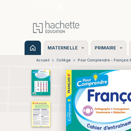
Suivez-nous
MENU
RECHERCHE
CONTENU
MATERNELLE
PRIMAIRE
arrow_drop_down
arrow_drop_down
Accueil
>
Collège
>
Pour Comprendre - Français 