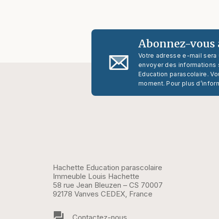
Abonnez-vous à
Votre adresse e-mail sera
envoyer des informations s
Education parascolaire. Vo
moment. Pour plus d’infor
Hachette Education parascolaire
Immeuble Louis Hachette
58 rue Jean Bleuzen – CS 70007
92178 Vanves CEDEX, France
question_answer
Contactez-nous