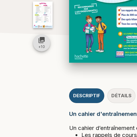
collections
+
10
DESCRIPTIF
DÉTAILS
Un cahier d'entraînement
Un cahier d’entraînement 
Les rappels de cours