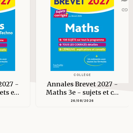
link
C
COLLÈGE
2027 -
Annales Brevet 2027 -
jets e…
Maths 3e - sujets et c…
26/08/2026