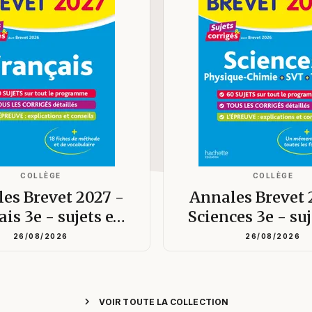
COLLÈGE
COLLÈGE
es Brevet 2027 -
Annales Brevet 
ais 3e - sujets e…
Sciences 3e - su
26/08/2026
26/08/2026
chevron_right
VOIR TOUTE LA COLLECTION