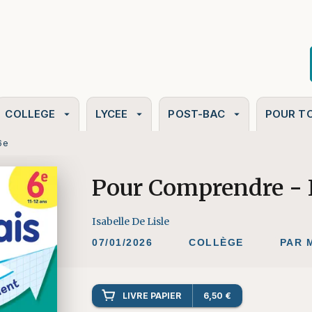
PIED DE PAGE
COLLEGE
LYCEE
POST-BAC
POUR T
arrow_drop_down
arrow_drop_down
arrow_drop_down
6e
Pour Comprendre - 
Isabelle De Lisle
07/01/2026
COLLÈGE
PAR 
LIVRE PAPIER
6,50 €