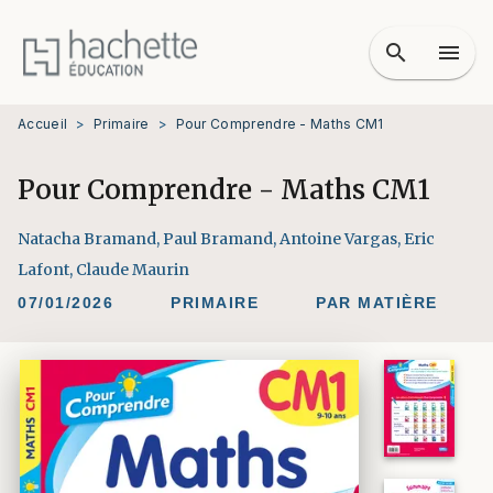
MENU
RECHERCHE
CONTENU
search
menu
PIED DE PAGE
Accueil
>
Primaire
>
Pour Comprendre - Maths CM1
Pour Comprendre - Maths CM1
Natacha Bramand
,
Paul Bramand
,
Antoine Vargas
,
Eric
Lafont
,
Claude Maurin
07/01/2026
PRIMAIRE
PAR MATIÈRE