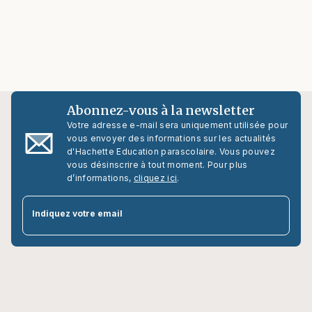
Abonnez-vous à la newsletter
Votre adresse e-mail sera uniquement utilisée pour
vous envoyer des informations sur les actualités
d'Hachette Education parascolaire. Vous pouvez
vous désinscrire à tout moment. Pour plus
d’informations,
cliquez ici
.
par
Indiquez votre email