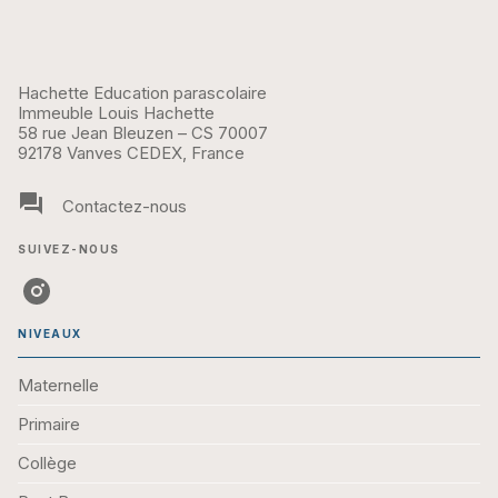
Hachette Education parascolaire
Immeuble Louis Hachette
58 rue Jean Bleuzen – CS 70007
92178 Vanves CEDEX, France
question_answer
Contactez-nous
SUIVEZ-NOUS
NIVEAUX
Maternelle
Primaire
Collège