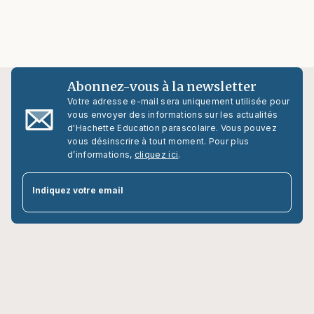
Abonnez-vous à la newsletter
Votre adresse e-mail sera uniquement utilisée pour
vous envoyer des informations sur les actualités
d'Hachette Education parascolaire. Vous pouvez
vous désinscrire à tout moment. Pour plus
d’informations,
cliquez ici
.
par
Indiquez votre email