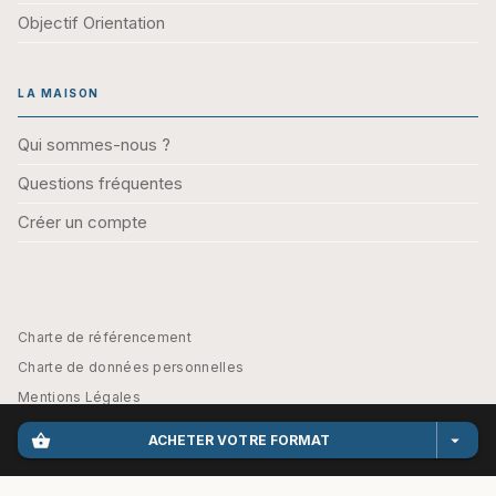
Objectif Orientation
LA MAISON
Qui sommes-nous ?
Questions fréquentes
Créer un compte
Charte de référencement
Charte de données personnelles
Mentions Légales
Engagement durable
shopping_basket
arrow_drop_down
ACHETER VOTRE FORMAT
CGU
Paramétrez vos préférences cookies