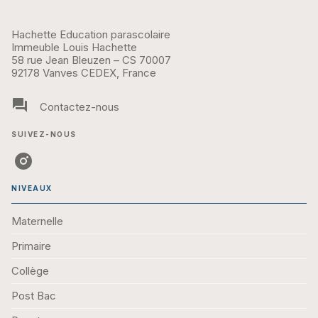
Hachette Education parascolaire
Immeuble Louis Hachette
58 rue Jean Bleuzen – CS 70007
92178 Vanves CEDEX, France
question_answer
Contactez-nous
SUIVEZ-NOUS
NIVEAUX
Maternelle
Primaire
Collège
Post Bac