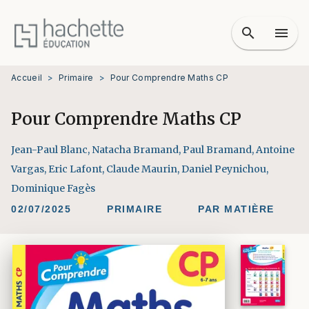
MENU
RECHERCHE
CONTENU
search
menu
PIED DE PAGE
Accueil
>
Primaire
>
Pour Comprendre Maths CP
Pour Comprendre Maths CP
Jean-Paul Blanc
,
Natacha Bramand
,
Paul Bramand
,
Antoine
Vargas
,
Eric Lafont
,
Claude Maurin
,
Daniel Peynichou
,
Dominique Fagès
02/07/2025
PRIMAIRE
PAR MATIÈRE