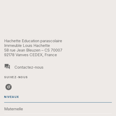
Hachette Education parascolaire
Immeuble Louis Hachette
58 rue Jean Bleuzen – CS 70007
92178 Vanves CEDEX, France
question_answer
Contactez-nous
SUIVEZ-NOUS
NIVEAUX
Maternelle