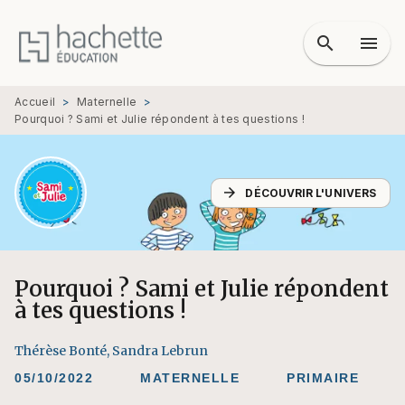
MENU
RECHERCHE
CONTENU
search
menu
PIED DE PAGE
Accueil
>
Maternelle
>
Pourquoi ? Sami et Julie répondent à tes questions !
arrow_forward
DÉCOUVRIR L'UNIVERS
Pourquoi ? Sami et Julie répondent
à tes questions !
Thérèse Bonté
,
Sandra Lebrun
05/10/2022
MATERNELLE
PRIMAIRE