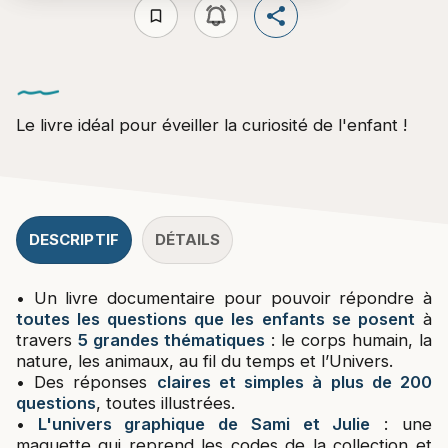
bookmark_border
Le livre idéal pour éveiller la curiosité de l'enfant !
DESCRIPTIF
DÉTAILS
• Un livre documentaire pour pouvoir répondre à
toutes les questions que les enfants se posent
à
travers
5 grandes thématiques
: le corps humain, la
nature, les animaux, au fil du temps et l’Univers.
• Des réponses
claires et simples à plus de 200
questions
, toutes illustrées.
•
L'univers graphique de Sami et Julie
: une
maquette qui reprend les codes de la collection et