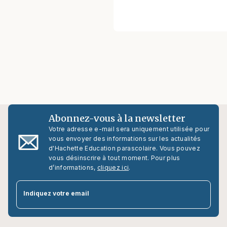
Abonnez-vous à la newsletter
Votre adresse e-mail sera uniquement utilisée pour
vous envoyer des informations sur les actualités
d'Hachette Education parascolaire. Vous pouvez
vous désinscrire à tout moment. Pour plus
d’informations,
cliquez ici
.
par
Indiquez votre email