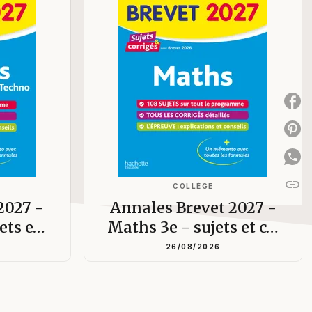
P
P
link
C
COLLÈGE
2027 -
Annales Brevet 2027 -
jets e…
Maths 3e - sujets et c…
26/08/2026