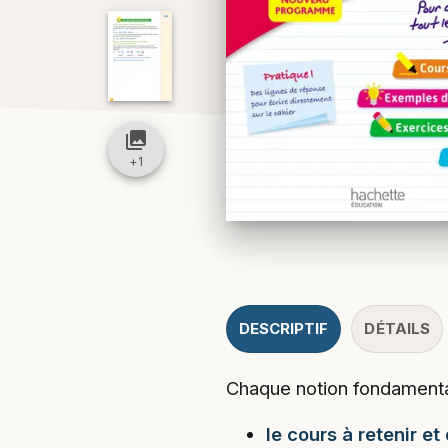
collections
+
1
DESCRIPTIF
DÉTAILS
Chaque notion fondamental
le cours à retenir e