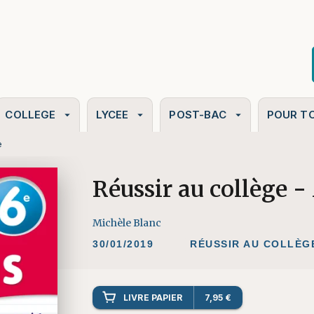
PIED DE PAGE
COLLEGE
LYCEE
POST-BAC
POUR T
arrow_drop_down
arrow_drop_down
arrow_drop_down
e
Réussir au collège 
Michèle Blanc
30/01/2019
RÉUSSIR AU COLLÈG
LIVRE PAPIER
7,95 €