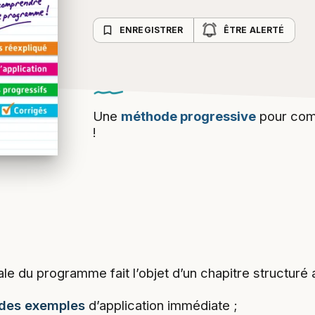
bookmark_border
ENREGISTRER
ÊTRE ALERTÉ
Une
méthode progressive
pour com
!
e du programme fait l’objet d’un chapitre structuré 
t des exemples
d’application immédiate ;