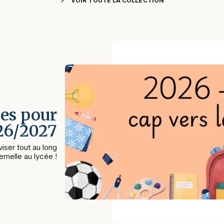
chevron_right
VOIR TOUTE LA COLLECTION
es pour
026/2027
iser tout au long
rnelle au lycée !