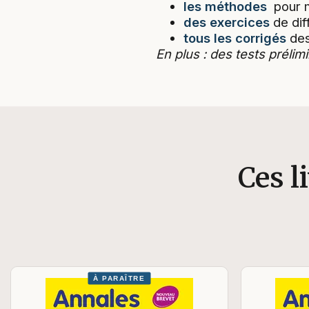
les méthodes
pour m
des exercices
de dif
tous les corrigés
des
En plus : des tests prélim
Ces l
À PARAÎTRE