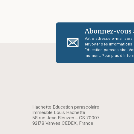
Abonnez-vous à
Votre adresse e-mail sera
envoyer des informations s
Education parascolaire. Vo
moment. Pour plus d’infor
Hachette Education parascolaire
Immeuble Louis Hachette
58 rue Jean Bleuzen – CS 70007
92178 Vanves CEDEX, France