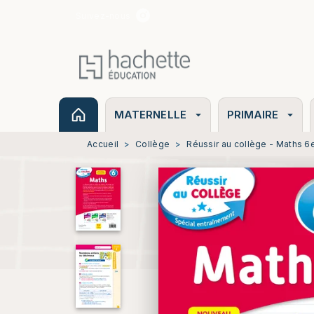
Suivez-nous
MENU
RECHERCHE
CONTENU
MATERNELLE
PRIMAIRE
arrow_drop_down
arrow_drop_down
Accueil
>
Collège
>
Réussir au collège - Maths 6