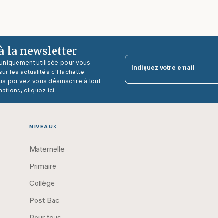
 la newsletter
 uniquement utilisée pour vous
Indiquez votre email
ur les actualités d'Hachette
us pouvez vous désinscrire à tout
mations,
cliquez ici
.
NIVEAUX
Maternelle
Primaire
Collège
Post Bac
Pour tous