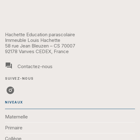
Hachette Education parascolaire
Immeuble Louis Hachette
58 rue Jean Bleuzen – CS 70007
92178 Vanves CEDEX, France
question_answer
Contactez-nous
SUIVEZ-NOUS
NIVEAUX
Maternelle
Primaire
Collège