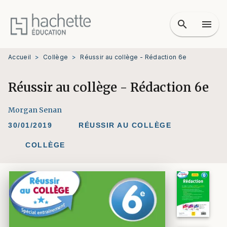
MENU
RECHERCHE
CONTENU
search
menu
PIED DE PAGE
Accueil
>
Collège
>
Réussir au collège - Rédaction 6e
Réussir au collège - Rédaction 6e
Morgan Senan
30/01/2019
RÉUSSIR AU COLLÈGE
COLLÈGE