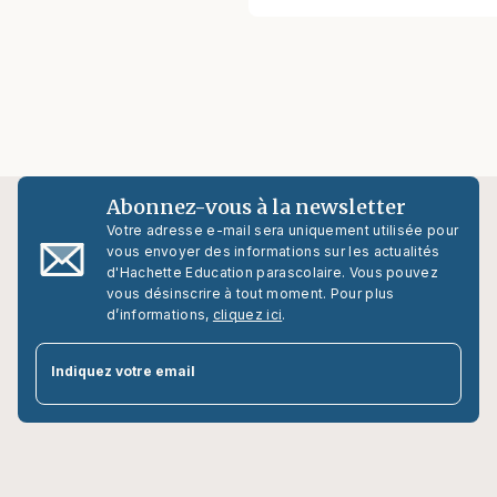
Abonnez-vous à la newsletter
Votre adresse e-mail sera uniquement utilisée pour
vous envoyer des informations sur les actualités
d'Hachette Education parascolaire. Vous pouvez
vous désinscrire à tout moment. Pour plus
d’informations,
cliquez ici
.
par
Indiquez votre email