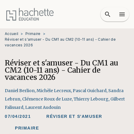
MENU
RECHERCHE
CONTENU
search
menu
PIED DE PAGE
Accueil
>
Primaire
>
Réviser et s'amuser - Du CM1 au CM2 (10-11 ans) - Cahier de
vacances 2026
Réviser et s'amuser - Du CM1 au
CM2 (10-11 ans) - Cahier de
vacances 2026
Daniel Berlion
,
Michèle Lecreux
,
Pascal Guichard
,
Sandra
Lebrun
,
Clémence Roux de Luze
,
Thierry Lebourg
,
Gilbert
Falissard
,
Laurent Audouin
07/04/2021
RÉVISER ET S'AMUSER
PRIMAIRE