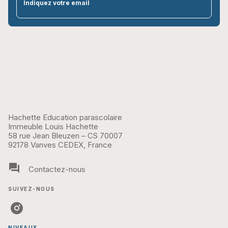
par
Indiquez votre email
Hachette Education parascolaire
Immeuble Louis Hachette
58 rue Jean Bleuzen – CS 70007
92178 Vanves CEDEX, France
question_answer
Contactez-nous
SUIVEZ-NOUS
NIVEAUX