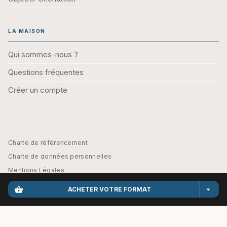
LA MAISON
Qui sommes-nous ?
Questions fréquentes
Créer un compte
Charte de référencement
Charte de données personnelles
Mentions Légales
Engagement durable
shopping_basket
arrow_drop_down
ACHETER VOTRE FORMAT
CGU
Paramétrez vos préférences cookies