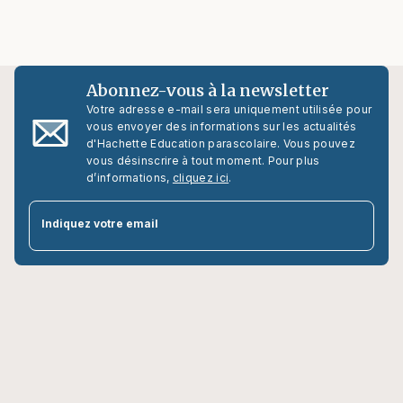
Abonnez-vous à la newsletter
Votre adresse e-mail sera uniquement utilisée pour
vous envoyer des informations sur les actualités
d'Hachette Education parascolaire. Vous pouvez
vous désinscrire à tout moment. Pour plus
d’informations,
cliquez ici
.
par
Indiquez votre email