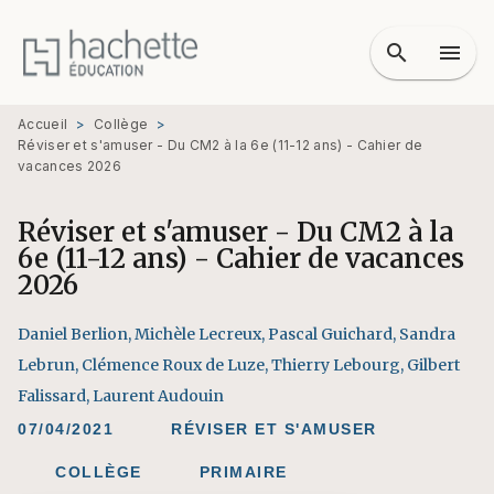
MENU
RECHERCHE
CONTENU
search
menu
PIED DE PAGE
Accueil
>
Collège
>
Réviser et s'amuser - Du CM2 à la 6e (11-12 ans) - Cahier de
vacances 2026
Réviser et s'amuser - Du CM2 à la
6e (11-12 ans) - Cahier de vacances
2026
Daniel Berlion
,
Michèle Lecreux
,
Pascal Guichard
,
Sandra
Lebrun
,
Clémence Roux de Luze
,
Thierry Lebourg
,
Gilbert
Falissard
,
Laurent Audouin
07/04/2021
RÉVISER ET S'AMUSER
COLLÈGE
PRIMAIRE