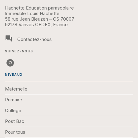
Hachette Education parascolaire
Immeuble Louis Hachette
58 rue Jean Bleuzen – CS 70007
92178 Vanves CEDEX, France
question_answer
Contactez-nous
SUIVEZ-NOUS
NIVEAUX
Maternelle
Primaire
Collège
Post Bac
Pour tous