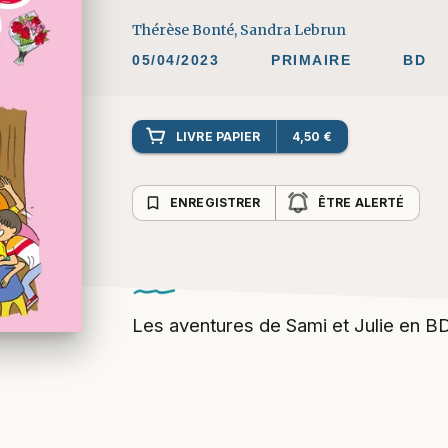
Thérèse Bonté
,
Sandra Lebrun
05/04/2023
PRIMAIRE
BD
LIVRE PAPIER
4,50 €
bookmark_border
ENREGISTRER
ÊTRE ALERTÉ
Les aventures de Sami et Julie en BD