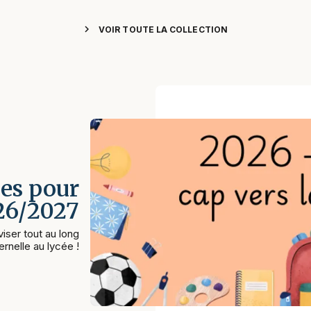
chevron_right
VOIR TOUTE LA COLLECTION
es pour
026/2027
iser tout au long
rnelle au lycée !