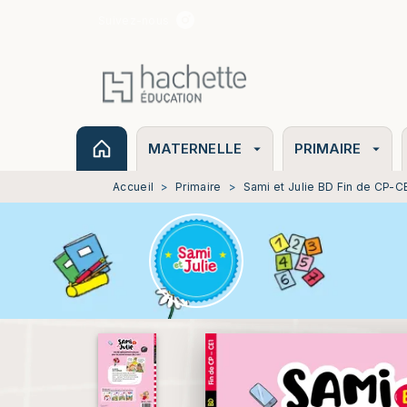
Suivez-nous
MENU
RECHERCHE
CONTENU
MATERNELLE
PRIMAIRE
arrow_drop_down
arrow_drop_down
Accueil
>
Primaire
>
Sami et Julie BD Fin de CP-CE