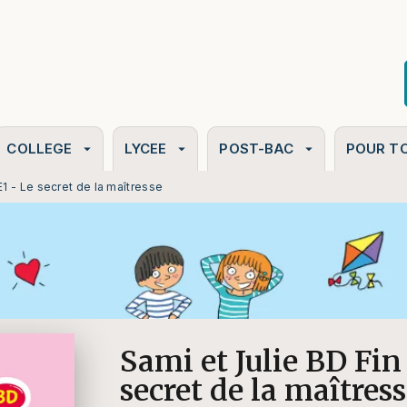
PIED DE PAGE
COLLEGE
LYCEE
POST-BAC
POUR T
arrow_drop_down
arrow_drop_down
arrow_drop_down
1 - Le secret de la maîtresse
Sami et Julie BD Fin
secret de la maîtres