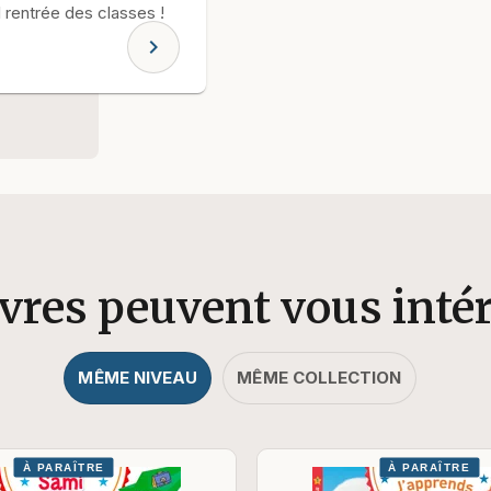
l rentrée des classes !
chevron_right
ivres peuvent vous inté
MÊME NIVEAU
MÊME COLLECTION
À PARAÎTRE
À PARAÎTRE