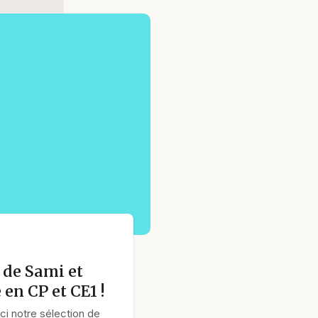
 de Sami et
 en CP et CE1 !
ci notre sélection de