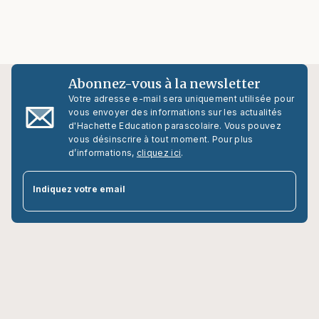
Abonnez-vous à la newsletter
Votre adresse e-mail sera uniquement utilisée pour
vous envoyer des informations sur les actualités
d'Hachette Education parascolaire. Vous pouvez
vous désinscrire à tout moment. Pour plus
d’informations,
cliquez ici
.
par
Indiquez votre email