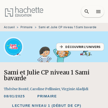
MENU
RECHERCHE
CONTENU
search
menu
PIED DE PAGE
Accueil
>
Primaire
>
Sami et Julie CP niveau 1 Sami bavarde
arrow_forward
DÉCOUVRIR L'UNIVERS
Sami et Julie CP niveau 1 Sami
bavarde
Thérèse Bonté
,
Caroline Pellissier
,
Virginie Aladjidi
08/01/2025
PRIMAIRE
LECTURE NIVEAU 1 (DÉBUT DE CP)