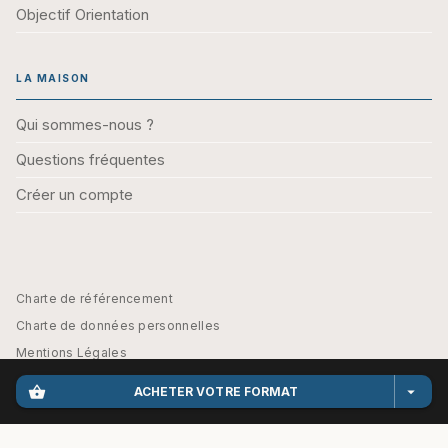
Objectif Orientation
LA MAISON
Qui sommes-nous ?
Questions fréquentes
Créer un compte
Charte de référencement
Charte de données personnelles
Mentions Légales
Engagement durable
shopping_basket
arrow_drop_down
ACHETER VOTRE FORMAT
CGU
Paramétrez vos préférences cookies