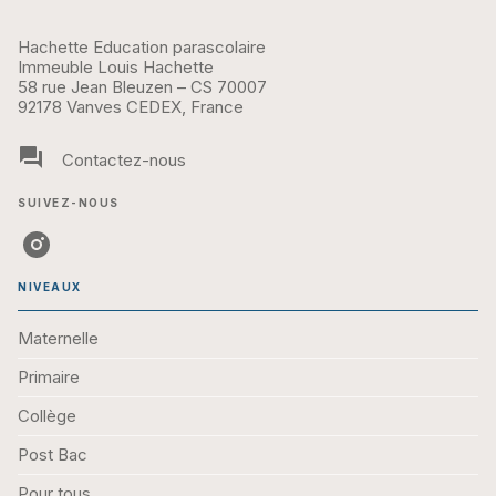
Hachette Education parascolaire
Immeuble Louis Hachette
58 rue Jean Bleuzen – CS 70007
92178 Vanves CEDEX, France
question_answer
Contactez-nous
SUIVEZ-NOUS
NIVEAUX
Maternelle
Primaire
Collège
Post Bac
Pour tous