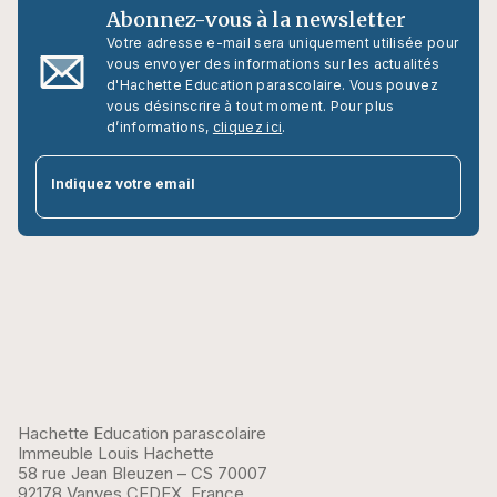
Abonnez-vous à la newsletter
Votre adresse e-mail sera uniquement utilisée pour
vous envoyer des informations sur les actualités
d'Hachette Education parascolaire. Vous pouvez
vous désinscrire à tout moment. Pour plus
d’informations,
cliquez ici
.
par
Indiquez votre email
Hachette Education parascolaire
Immeuble Louis Hachette
58 rue Jean Bleuzen – CS 70007
92178 Vanves CEDEX, France