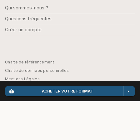
Qui sommes-nous ?
Questions fréquentes
Créer un compte
Charte de référencement
Charte de données personnelles
Mentions Légales
Engagement durable
shopping_basket
arrow_drop_down
ACHETER VOTRE FORMAT
CGU
Paramétrez vos préférences cookies
HACHETTE EDUCATION - PARASCOLAIRE© 2026