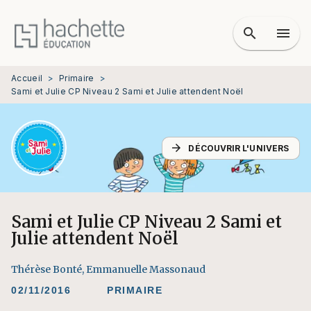
MENU
RECHERCHE
CONTENU
search
menu
PIED DE PAGE
Accueil
>
Primaire
>
Sami et Julie CP Niveau 2 Sami et Julie attendent Noël
arrow_forward
DÉCOUVRIR L'UNIVERS
Sami et Julie CP Niveau 2 Sami et
Julie attendent Noël
Thérèse Bonté
,
Emmanuelle Massonaud
02/11/2016
PRIMAIRE