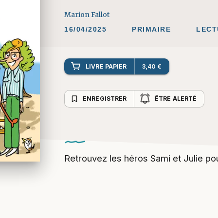
Marion Fallot
16/04/2025
PRIMAIRE
LECT
LIVRE PAPIER
3,40 €
bookmark_border
ENREGISTRER
ÊTRE ALERTÉ
Retrouvez les héros Sami et Julie po