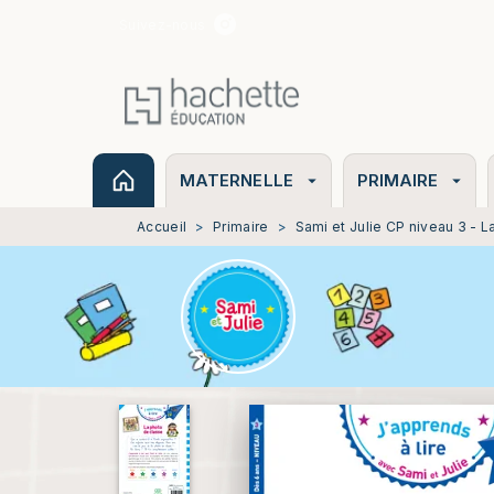
Suivez-nous
MENU
RECHERCHE
CONTENU
MATERNELLE
PRIMAIRE
arrow_drop_down
arrow_drop_down
Accueil
>
Primaire
>
Sami et Julie CP niveau 3 - 