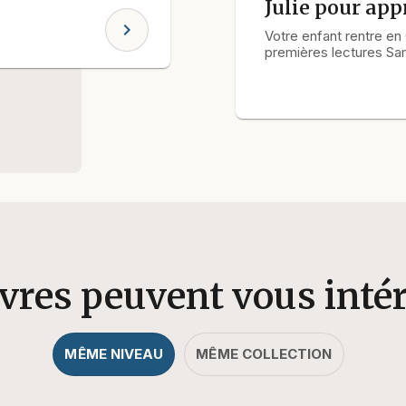
Julie pour appr
chevron_right
Votre enfant rentre en
premières lectures Sami
ivres peuvent vous inté
MÊME NIVEAU
MÊME COLLECTION