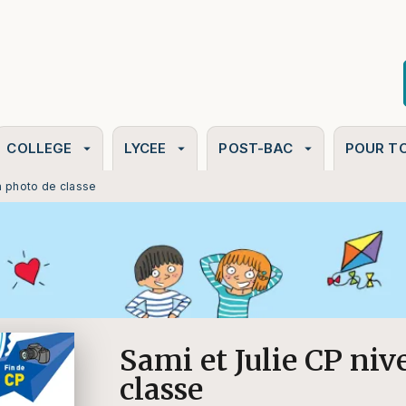
PIED DE PAGE
COLLEGE
LYCEE
POST-BAC
POUR T
arrow_drop_down
arrow_drop_down
arrow_drop_down
La photo de classe
Sami et Julie CP niv
classe