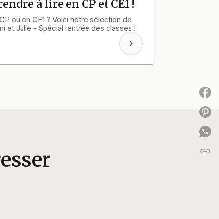
endre à lire en CP et CE1 !
 CP ou en CE1 ? Voici notre sélection de
 et Julie - Spécial rentrée des classes !
chevron_right
P
P
link
C
resser