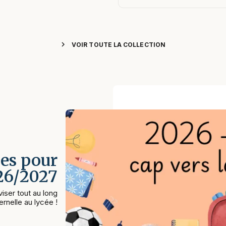
chevron_right
VOIR TOUTE LA COLLECTION
es pour
026/2027
iser tout au long
rnelle au lycée !