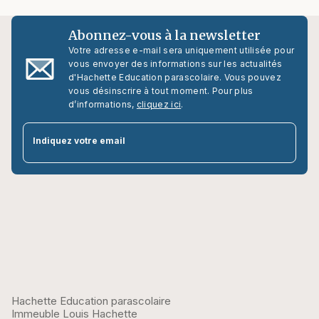
Abonnez-vous à la newsletter
Votre adresse e-mail sera uniquement utilisée pour
vous envoyer des informations sur les actualités
d'Hachette Education parascolaire. Vous pouvez
vous désinscrire à tout moment. Pour plus
d’informations,
cliquez ici
.
par
Indiquez votre email
Hachette Education parascolaire
Immeuble Louis Hachette