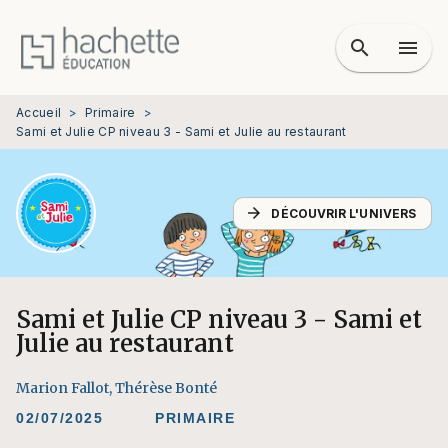
MENU
RECHERCHE
CONTENU
search
menu
PIED DE PAGE
Accueil
>
Primaire
>
Sami et Julie CP niveau 3 - Sami et Julie au restaurant
arrow_forward
DÉCOUVRIR L'UNIVERS
Sami et Julie CP niveau 3 - Sami et
Julie au restaurant
Marion Fallot
,
Thérèse Bonté
02/07/2025
PRIMAIRE