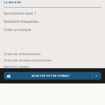
LA MAISON
Qui sommes-nous ?
Questions fréquentes
Créer un compte
Charte de référencement
Charte de données personnelles
Mentions Légales
Engagement durable
shopping_basket
arrow_drop_down
ACHETER VOTRE FORMAT
CGU
Paramétrez vos préférences cookies