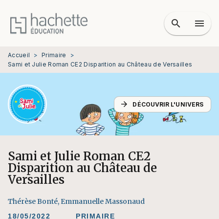
MENU
RECHERCHE
CONTENU
search
menu
PIED DE PAGE
Accueil
>
Primaire
>
Sami et Julie Roman CE2 Disparition au Château de Versailles
arrow_forward
DÉCOUVRIR L'UNIVERS
Sami et Julie Roman CE2
Disparition au Château de
Versailles
Thérèse Bonté
,
Emmanuelle Massonaud
18/05/2022
PRIMAIRE