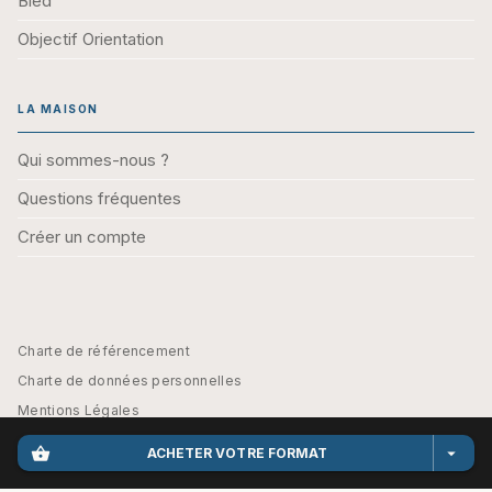
Bled
Objectif Orientation
LA MAISON
Qui sommes-nous ?
Questions fréquentes
Créer un compte
Charte de référencement
Charte de données personnelles
Mentions Légales
Engagement durable
shopping_basket
arrow_drop_down
ACHETER VOTRE FORMAT
CGU