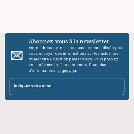
Abonnez-vous à la newsletter
Votre adresse e-mail sera uniquement utilisée pour
vous envoyer des informations sur les actualités
d'Hachette Education parascolaire. Vous pouvez
vous désinscrire à tout moment. Pour plus
d’informations,
cliquez ici
.
par
Indiquez votre email