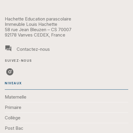
Hachette Education parascolaire
Immeuble Louis Hachette
58 rue Jean Bleuzen – CS 70007
92178 Vanves CEDEX, France
question_answer
Contactez-nous
SUIVEZ-NOUS
NIVEAUX
Maternelle
Primaire
Collège
Post Bac