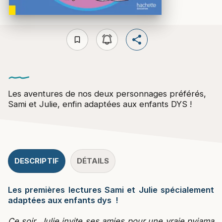
bookmark_border
Les aventures de nos deux personnages préférés,
Sami et Julie, enfin adaptées aux enfants DYS !
DESCRIPTIF
DÉTAILS
Les premières lectures Sami et Julie spécialement
adaptées aux enfants dys !
Ce soir, Julie invite ses amies pour une vraie pyjama