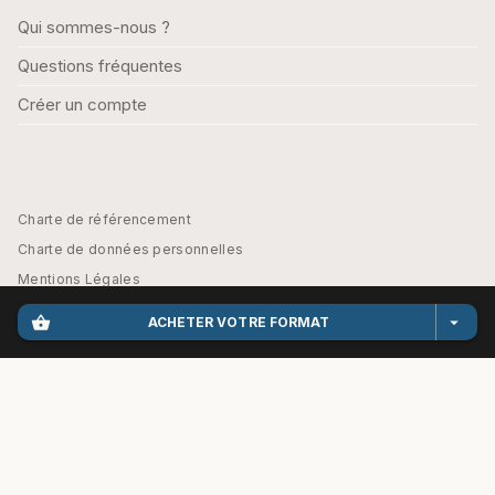
Qui sommes-nous ?
Questions fréquentes
Créer un compte
Charte de référencement
Charte de données personnelles
Mentions Légales
Engagement durable
shopping_basket
arrow_drop_down
ACHETER VOTRE FORMAT
CGU
Paramétrez vos préférences cookies
HACHETTE EDUCATION - PARASCOLAIRE© 2026