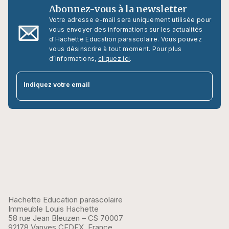
Abonnez-vous à la newsletter
Votre adresse e-mail sera uniquement utilisée pour
vous envoyer des informations sur les actualités
d'Hachette Education parascolaire. Vous pouvez
vous désinscrire à tout moment. Pour plus
d’informations,
cliquez ici
.
par
Indiquez votre email
Hachette Education parascolaire
Immeuble Louis Hachette
58 rue Jean Bleuzen – CS 70007
92178 Vanves CEDEX, France