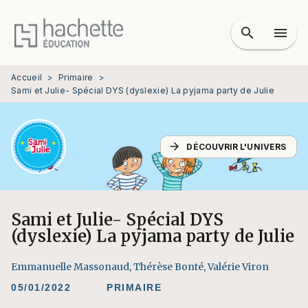
MENU
RECHERCHE
CONTENU
search
menu
PIED DE PAGE
Accueil
>
Primaire
>
Sami et Julie- Spécial DYS (dyslexie) La pyjama party de Julie
arrow_forward
DÉCOUVRIR L'UNIVERS
Sami et Julie- Spécial DYS
(dyslexie) La pyjama party de Julie
Emmanuelle Massonaud
,
Thérèse Bonté
,
Valérie Viron
05/01/2022
PRIMAIRE