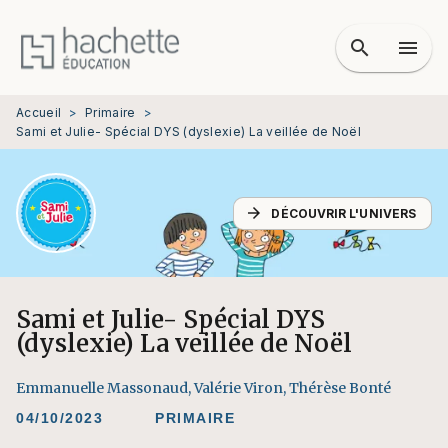
MENU
RECHERCHE
CONTENU
search
menu
PIED DE PAGE
Accueil
>
Primaire
>
Sami et Julie- Spécial DYS (dyslexie) La veillée de Noël
arrow_forward
DÉCOUVRIR L'UNIVERS
Sami et Julie- Spécial DYS
(dyslexie) La veillée de Noël
Emmanuelle Massonaud
,
Valérie Viron
,
Thérèse Bonté
04/10/2023
PRIMAIRE