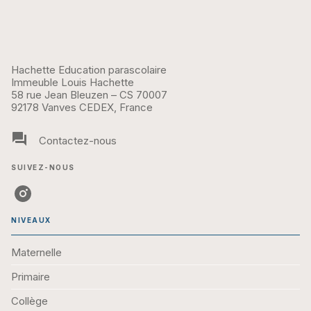
Hachette Education parascolaire
Immeuble Louis Hachette
58 rue Jean Bleuzen – CS 70007
92178 Vanves CEDEX, France
question_answer
Contactez-nous
SUIVEZ-NOUS
NIVEAUX
Maternelle
Primaire
Collège