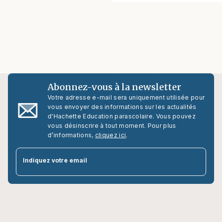
Abonnez-vous à la newsletter
Votre adresse e-mail sera uniquement utilisée pour
vous envoyer des informations sur les actualités
d'Hachette Education parascolaire. Vous pouvez
vous désinscrire à tout moment. Pour plus
d’informations,
cliquez ici
.
par
Indiquez votre email