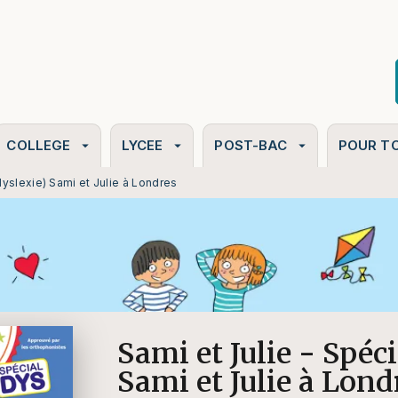
PIED DE PAGE
COLLEGE
LYCEE
POST-BAC
POUR T
arrow_drop_down
arrow_drop_down
arrow_drop_down
dyslexie) Sami et Julie à Londres
Sami et Julie - Spéc
Sami et Julie à Lond