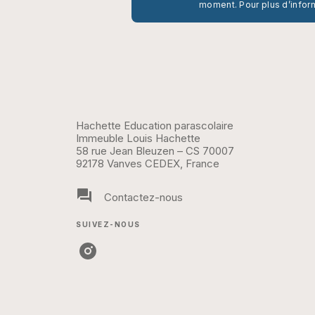
moment. Pour plus d’infor
Hachette Education parascolaire
Immeuble Louis Hachette
58 rue Jean Bleuzen – CS 70007
92178 Vanves CEDEX, France
question_answer
Contactez-nous
SUIVEZ-NOUS