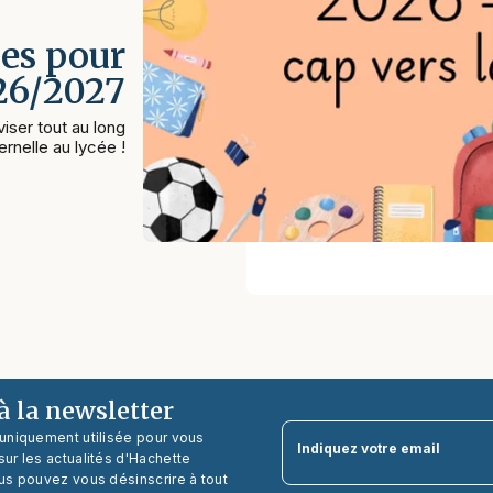
es pour
026/2027
iser tout au long
rnelle au lycée !
 la newsletter
 uniquement utilisée pour vous
Indiquez votre email
ur les actualités d'Hachette
us pouvez vous désinscrire à tout