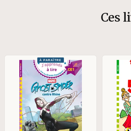
Ces l
À PARAÎTRE