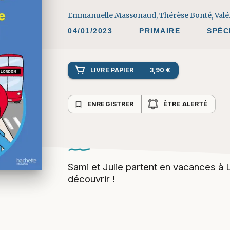
Emmanuelle Massonaud
,
Thérèse Bonté
,
Valé
04/01/2023
PRIMAIRE
SPÉC
LIVRE PAPIER
3,90 €
bookmark_border
ENREGISTRER
ÊTRE ALERTÉ
Sami et Julie partent en vacances à L
découvrir !