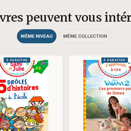
ivres peuvent vous inté
MÊME NIVEAU
MÊME COLLECTION
À PARAÎTRE
À PARAÎTRE