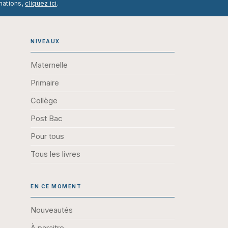
mations,
cliquez ici
.
NIVEAUX
Maternelle
Primaire
Collège
Post Bac
Pour tous
Tous les livres
EN CE MOMENT
Nouveautés
À paraitre