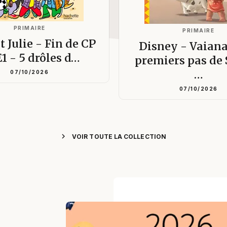
PRIMAIRE
PRIMAIRE
t Julie - Fin de CP
Disney - Vaiana
E1 - 5 drôles d…
premiers pas de
…
07/10/2026
07/10/2026
chevron_right
VOIR TOUTE LA COLLECTION