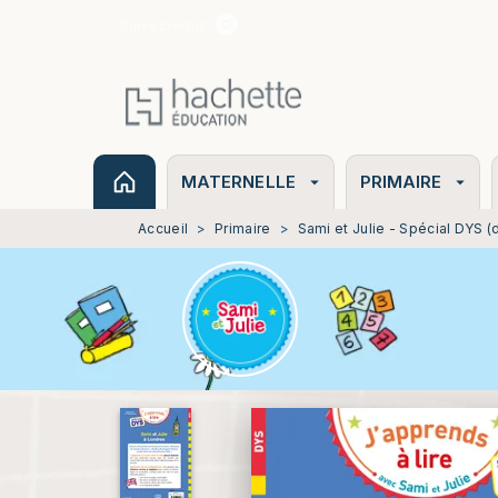
Suivez-nous
MENU
RECHERCHE
CONTENU
MATERNELLE
PRIMAIRE
arrow_drop_down
arrow_drop_down
Accueil
>
Primaire
>
Sami et Julie - Spécial DYS (