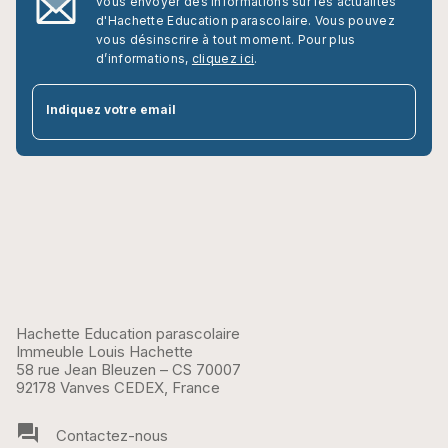
vous envoyer des informations sur les actualités
d'Hachette Education parascolaire. Vous pouvez
vous désinscrire à tout moment. Pour plus
d’informations,
cliquez ici
.
par
Indiquez votre email
Hachette Education parascolaire
Immeuble Louis Hachette
58 rue Jean Bleuzen – CS 70007
92178 Vanves CEDEX, France
question_answer
Contactez-nous