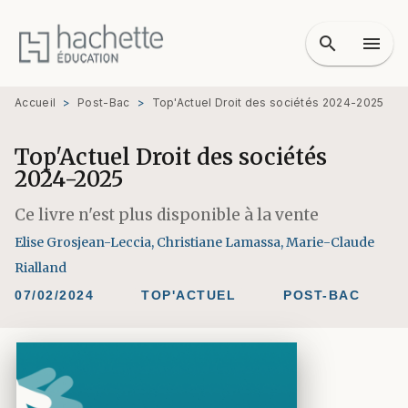
MENU
RECHERCHE
CONTENU
search
menu
PIED DE PAGE
Accueil
>
Post-Bac
>
Top'Actuel Droit des sociétés 2024-2025
Top'Actuel Droit des sociétés
2024-2025
Ce livre n'est plus disponible à la vente
Elise Grosjean-Leccia
,
Christiane Lamassa
,
Marie-Claude
Rialland
07/02/2024
TOP'ACTUEL
POST-BAC