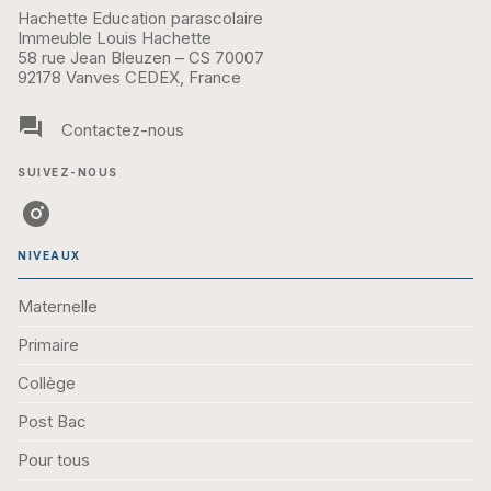
Hachette Education parascolaire
Immeuble Louis Hachette
58 rue Jean Bleuzen – CS 70007
92178 Vanves CEDEX, France
question_answer
Contactez-nous
SUIVEZ-NOUS
NIVEAUX
Maternelle
Primaire
Collège
Post Bac
Pour tous