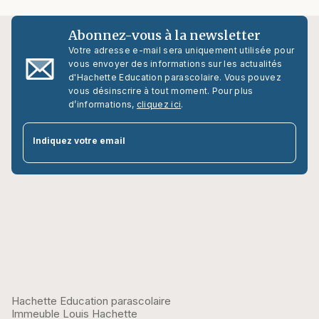
Abonnez-vous à la newsletter
Votre adresse e-mail sera uniquement utilisée pour
vous envoyer des informations sur les actualités
d'Hachette Education parascolaire. Vous pouvez
vous désinscrire à tout moment. Pour plus
d’informations,
cliquez ici
.
par
Indiquez votre email
Hachette Education parascolaire
Immeuble Louis Hachette