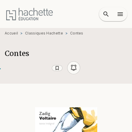
MENU
RECHERCHE
CONTENU
search
menu
PIED DE PAGE
Accueil
>
Classiques Hachette
>
Contes
Contes
bookmark_border