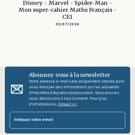
Disney - Marvel - Spider-Man -
Mon super-cahier Maths Français -
CE1
03/07/2024
Abonnez-vous à la newsletter
Votre adresse e-mail sera uniquement utilisée pour
vous envoyer des informations sur les actualités
d'Hachette Education parascolaire. Vous pouvez
vous désinscrire à tout moment. Pour plus
d’informations,
cliquez ici
.
par
Indiquez votre email