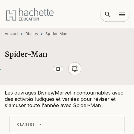
MENU
RECHERCHE
CONTENU
search
menu
PIED DE PAGE
Accueil
>
Disney
>
Spider-Man
Spider-Man
bookmark_border
Les ouvrages Disney/Marvel incontournables avec
des activités ludiques et variées pour réviser et
s'amuser toute l'année avec Spider-Man !
arrow_drop_down
CLASSES