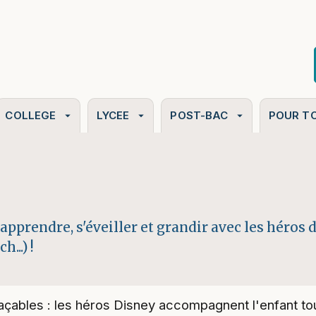
PIED DE PAGE
COLLEGE
LYCEE
POST-BAC
POUR T
arrow_drop_down
arrow_drop_down
arrow_drop_down
pprendre, s'éveiller et grandir avec les héros 
...) !
façables : les héros Disney accompagnent l'enfant t