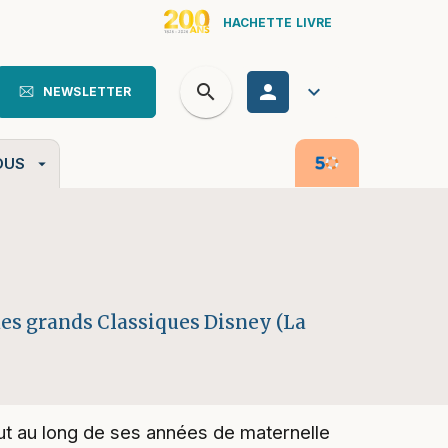
HACHETTE LIVRE
search
personn
keyboard_arrow_down
NEWSLETTER
search
OUS
arrow_drop_down
des grands Classiques Disney (La
out au long de ses années de maternelle