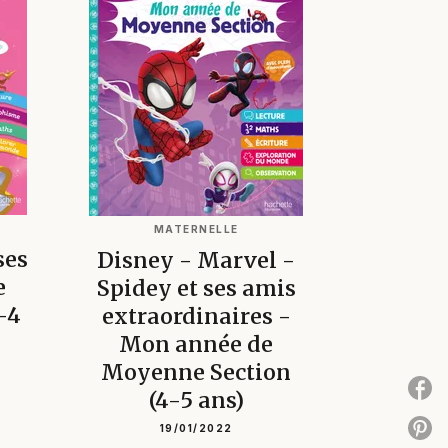
MATERNELLE
ses
Disney - Marvel -
e
Spidey et ses amis
-4
extraordinaires -
Mon année de
Moyenne Section
P
(4-5 ans)
P
19/01/2022