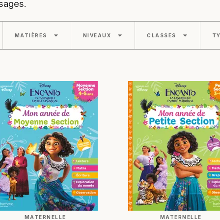
ssages.
arrow_drop_down
arrow_drop_down
arrow_drop_down
MATIÈRES
NIVEAUX
CLASSES
TY
MATERNELLE
MATERNELLE