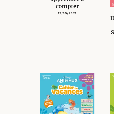
compter
12/05/2021
D
S