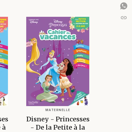
link
C
MATERNELLE
ses
Disney - Princesses
 à
- De la Petite à la