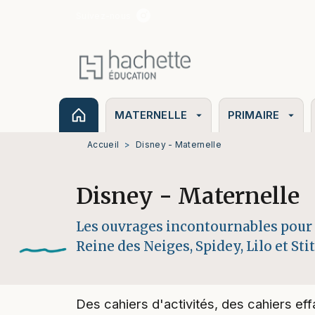
Suivez-nous
MENU
RECHERCHE
CONTENU
MATERNELLE
PRIMAIRE
arrow_drop_down
arrow_drop_down
Accueil
>
Disney - Maternelle
Disney - Maternelle
Les ouvrages incontournables pour a
Reine des Neiges, Spidey, Lilo et Stitch
Des cahiers d'activités, des cahiers ef