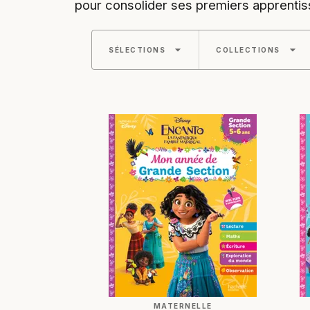
pour consolider ses premiers apprenti
arrow_drop_down
arrow_drop_down
SÉLECTIONS
COLLECTIONS
MATERNELLE