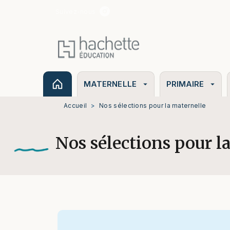
Suivez-nous
MENU
RECHERCHE
CONTENU
MATERNELLE
PRIMAIRE
arrow_drop_down
arrow_drop_down
Accueil
>
Nos sélections pour la maternelle
Nos sélections pour l