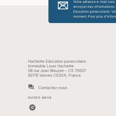
Votre adresse e-mail sera
envoyer des informations s
Education parascolaire. Vo
moment. Pour plus d’infor
Hachette Education parascolaire
Immeuble Louis Hachette
58 rue Jean Bleuzen – CS 70007
92178 Vanves CEDEX, France
question_answer
Contactez-nous
SUIVEZ-NOUS