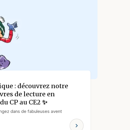
que : découvrez notre
ivres de lecture en
 du CP au CE2 ✨
Plongez dans de fabuleuses avent
chevron_right