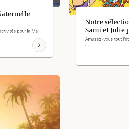
aternelle
Notre sélecti
Sami et Julie 
ctivités pour la Ma
Amusez-vous tout l’été
…
chevron_right