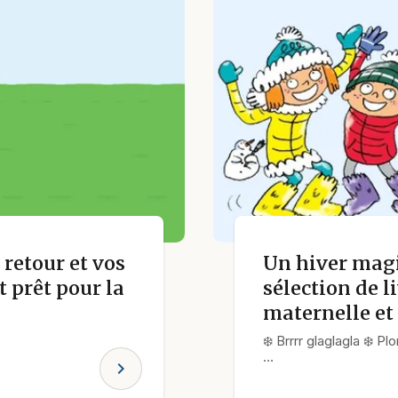
retour et vos
Un hiver magi
 prêt pour la
sélection de l
maternelle et
❄️ Brrrr glaglagla ❄️ 
…
chevron_right