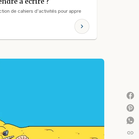
ndre à écrire ?
tion de cahiers d'activités pour appre
chevron_right
P
P
link
C