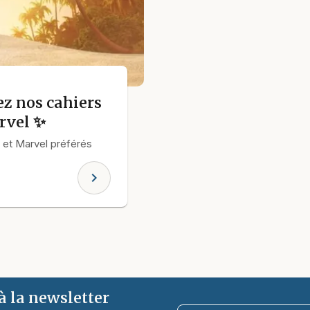
ez nos cahiers
rvel ✨
 et Marvel préférés
chevron_right
 la newsletter