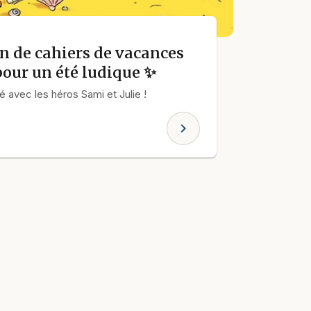
on de cahiers de vacances
pour un été ludique ✨
 avec les héros Sami et Julie !
chevron_right