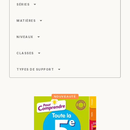
arrow_drop_down
SÉRIES
arrow_drop_down
MATIÈRES
arrow_drop_down
NIVEAUX
arrow_drop_down
CLASSES
arrow_drop_down
TYPES DE SUPPORT
NOUVEAUTÉ