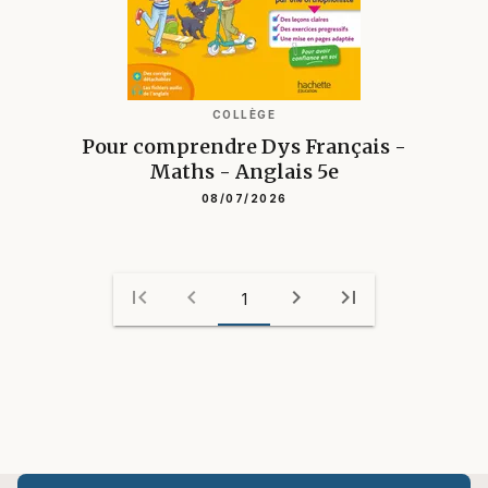
COLLÈGE
Pour comprendre Dys Français -
Maths - Anglais 5e
08/07/2026
first_page
chevron_left
chevron_right
last_page
1