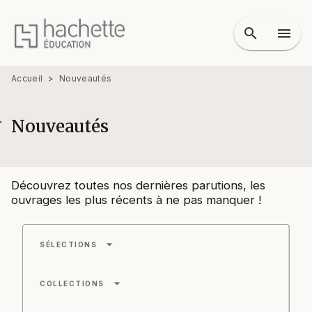
MENU
RECHERCHE
CONTENU
search
menu
PIED DE PAGE
Accueil
>
Nouveautés
Nouveautés
Découvrez toutes nos dernières parutions, les
ouvrages les plus récents à ne pas manquer !
arrow_drop_down
SÉLECTIONS
arrow_drop_down
COLLECTIONS