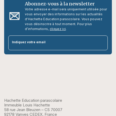
Abonnez-vous à la newsletter
Votre adresse e-mail sera uniquement utilisée pour
vous envoyer des informations sur les actualités
d'Hachette Education parascolaire. Vous pouvez
vous désinscrire à tout moment. Pour plus
d’informations,
cliquez ici
.
par
Indiquez votre email
Hachette Education parascolaire
Immeuble Louis Hachette
58 rue Jean Bleuzen – CS 70007
92178 Vanves CEDEX, France