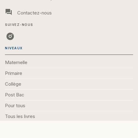
question_answer
Contactez-nous
SUIVEZ-NOUS
NIVEAUX
Maternelle
Primaire
Collège
Post Bac
Pour tous
Tous les livres
EN CE MOMENT