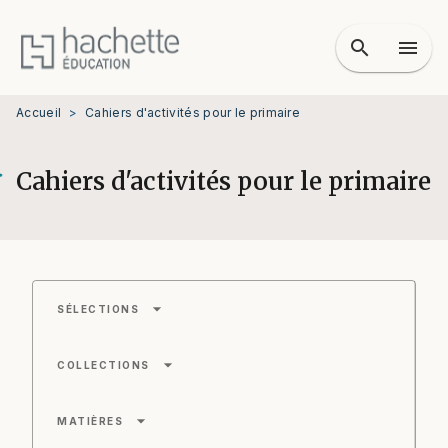
MENU
RECHERCHE
CONTENU
search
menu
PIED DE PAGE
Accueil
>
Cahiers d'activités pour le primaire
Cahiers d'activités pour le primaire
arrow_drop_down
SÉLECTIONS
arrow_drop_down
COLLECTIONS
arrow_drop_down
MATIÈRES