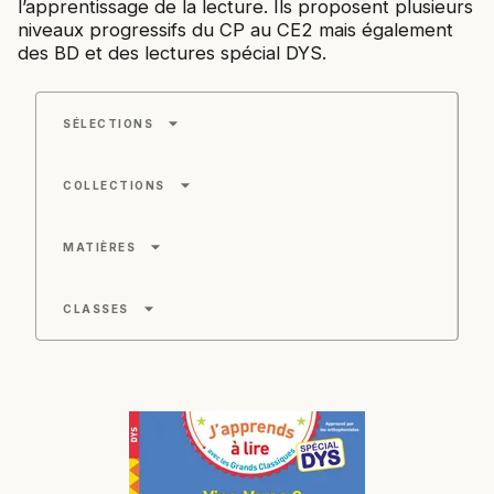
l’apprentissage de la lecture. Ils proposent plusieurs
niveaux progressifs du CP au CE2 mais également
des BD et des lectures spécial DYS.
arrow_drop_down
SÉLECTIONS
arrow_drop_down
COLLECTIONS
arrow_drop_down
MATIÈRES
arrow_drop_down
CLASSES