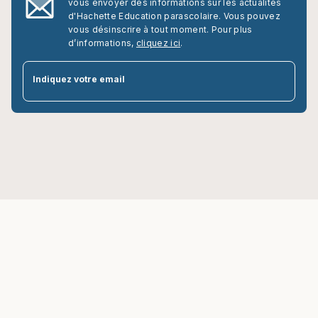
vous envoyer des informations sur les actualités
d'Hachette Education parascolaire. Vous pouvez
vous désinscrire à tout moment. Pour plus
d’informations,
cliquez ici
.
par
Indiquez votre email
Hachette Education parascolaire
Immeuble Louis Hachette
58 rue Jean Bleuzen – CS 70007
92178 Vanves CEDEX, France
question_answer
Contactez-nous