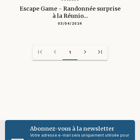
Escape Game - Randonnée surprise
à la Réunio…
03/04/2024
first_page
chevron_left
chevron_right
last_page
1
Abonnez-vous à la newsletter
Votre adresse e-mail sera uniquement utilisée pour