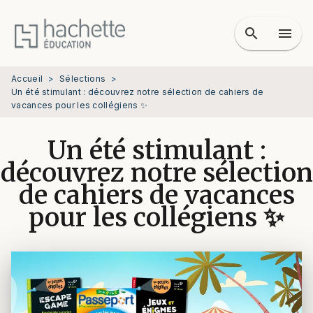
MENU
RECHERCHE
CONTENU
search
menu
PIED DE PAGE
Accueil
>
Sélections
>
Un été stimulant : découvrez notre sélection de cahiers de
vacances pour les collégiens ✨
Un été stimulant :
découvrez notre sélection
de cahiers de vacances
pour les collégiens ✨