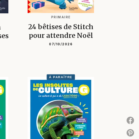
PRIMAIRE
24 bêtises de Stitch
h
pour attendre Noël
ses
07/10/2026
À PARAÎTRE
P
P