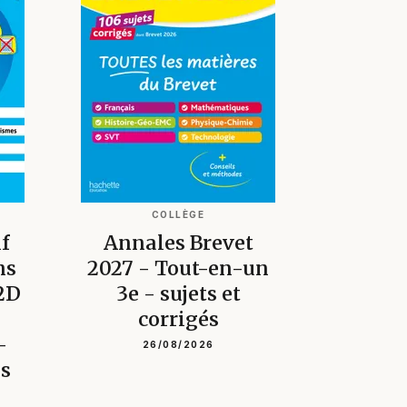
COLLÈGE
f
Annales Brevet
hs
2027 - Tout-en-un
2D
3e - sujets et
corrigés
-
26/08/2026
és