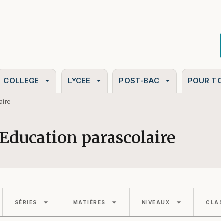
PIED DE PAGE
COLLEGE
LYCEE
POST-BAC
POUR T
arrow_drop_down
arrow_drop_down
arrow_drop_down
aire
Education parascolaire
arrow_drop_down
arrow_drop_down
arrow_drop_down
SÉRIES
MATIÈRES
NIVEAUX
CLA