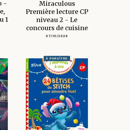
o -
Miraculous
e,
Première lecture CP
u 1
niveau 2 - Le
concours de cuisine
07/10/2026
À PARAÎTRE