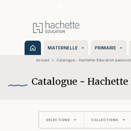
Suivez-nous
MENU
RECHERCHE
CONTENU
MATERNELLE
PRIMAIRE
arrow_drop_down
arrow_drop_down
Accueil
>
Catalogue - Hachette Education parascol
Catalogue - Hachette 
arrow_drop_down
arrow_drop_down
SÉLECTIONS
COLLECTIONS