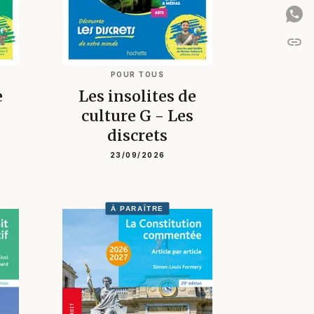
link
C
POUR TOUS
e
Les insolites de
culture G - Les
discrets
23/09/2026
À PARAÎTRE