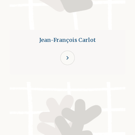
Jean-François Carlot
chevron_right