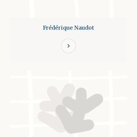
Frédérique Naudot
chevron_right