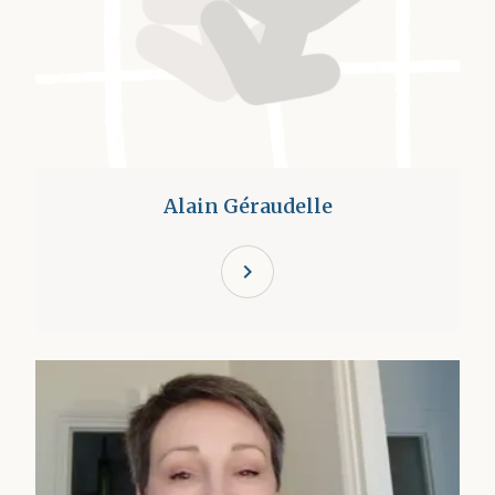
Alain Géraudelle
chevron_right