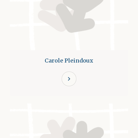
Carole Pleindoux
chevron_right