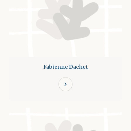
Fabienne Dachet
chevron_right