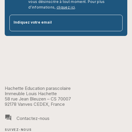
vous désinscrire à tout moment. Pour plus
d’informations,
cliquez ici
.
par
Indiquez votre email
Hachette Education parascolaire
Immeuble Louis Hachette
58 rue Jean Bleuzen – CS 70007
92178 Vanves CEDEX, France
question_answer
Contactez-nous
SUIVEZ-NOUS