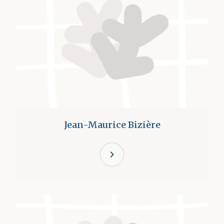
Jean-Maurice Bizière
chevron_right