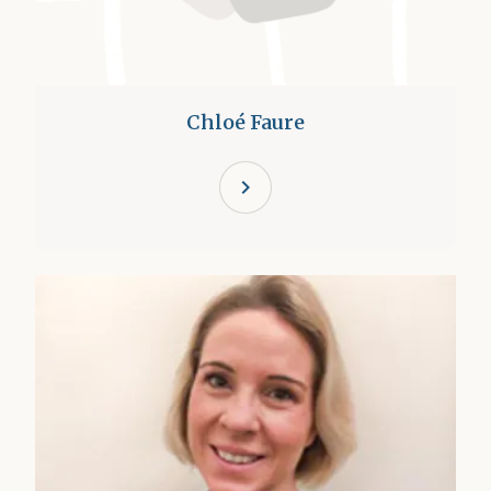
Chloé Faure
chevron_right