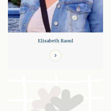
Elisabeth Raoul
chevron_right