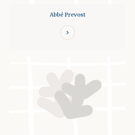
Abbé Prevost
chevron_right