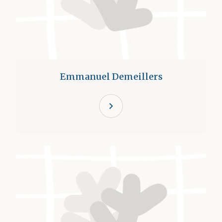
Emmanuel Demeillers
chevron_right