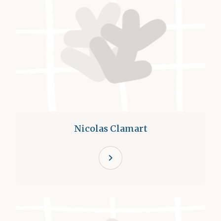
Nicolas Clamart
chevron_right