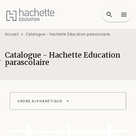
MENU
RECHERCHE
CONTENU
search
menu
PIED DE PAGE
Accueil
>
Catalogue - Hachette Education parascolaire
Catalogue - Hachette Education
parascolaire
arrow_drop_down
ORDRE ALPHABÉTIQUE