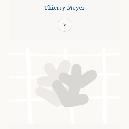
Thierry Meyer
chevron_right