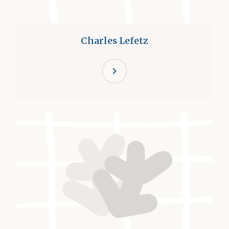
Charles Lefetz
chevron_right