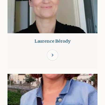
Laurence Bérody
chevron_right