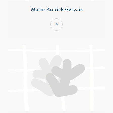
Marie-Annick Gervais
chevron_right