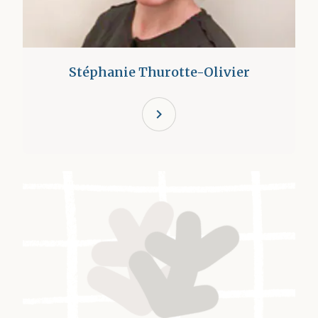
Stéphanie Thurotte-Olivier
chevron_right