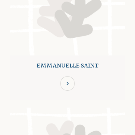
EMMANUELLE SAINT
chevron_right