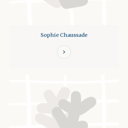
Sophie Chaussade
chevron_right