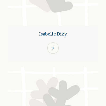
Isabelle Dizy
chevron_right