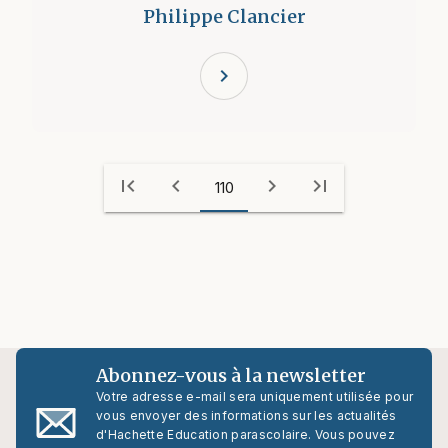
Philippe Clancier
chevron_right
first_page
chevron_left
chevron_right
last_page
110
Abonnez-vous à la newsletter
Votre adresse e-mail sera uniquement utilisée pour
vous envoyer des informations sur les actualités
d'Hachette Education parascolaire. Vous pouvez