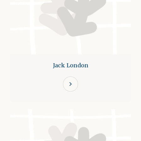
Jack London
chevron_right