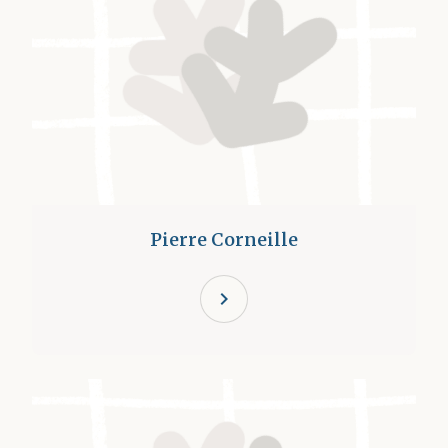
Pierre Corneille
chevron_right