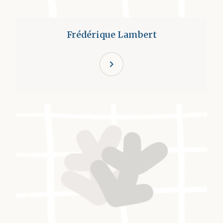
Frédérique Lambert
chevron_right