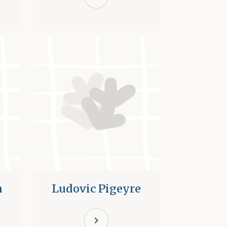
n
Ludovic Pigeyre
chevron_right