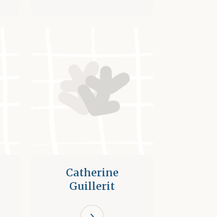
Catherine
Guillerit
chevron_right