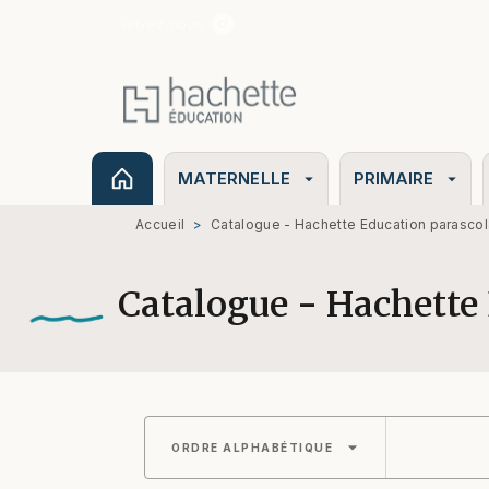
Suivez-nous
MENU
RECHERCHE
CONTENU
MATERNELLE
PRIMAIRE
arrow_drop_down
arrow_drop_down
Accueil
>
Catalogue - Hachette Education parascol
Catalogue - Hachette 
arrow_drop_down
ORDRE ALPHABÉTIQUE