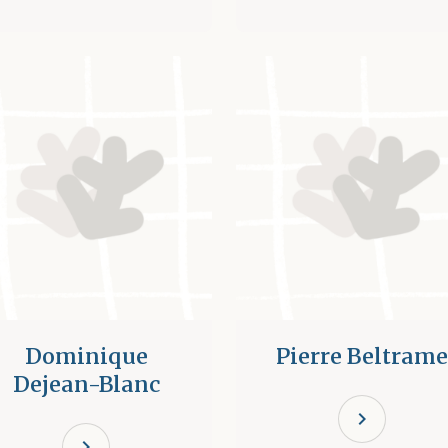
Dominique
Pierre Beltrame
Dejean-Blanc
chevron_right
chevron_right