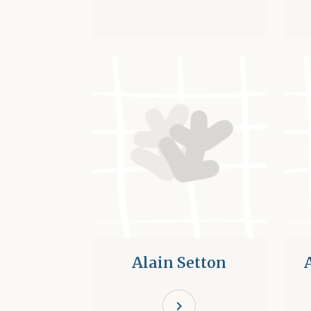
Alain Setton
chevron_right