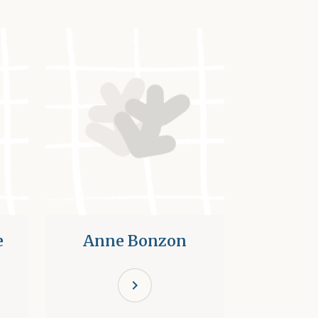
e
Anne Bonzon
chevron_right