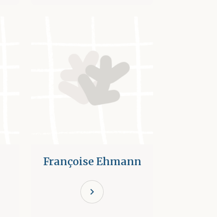
Françoise Ehmann
chevron_right