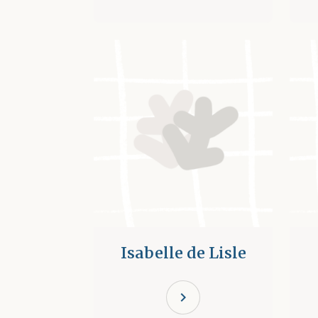
Isabelle de Lisle
chevron_right