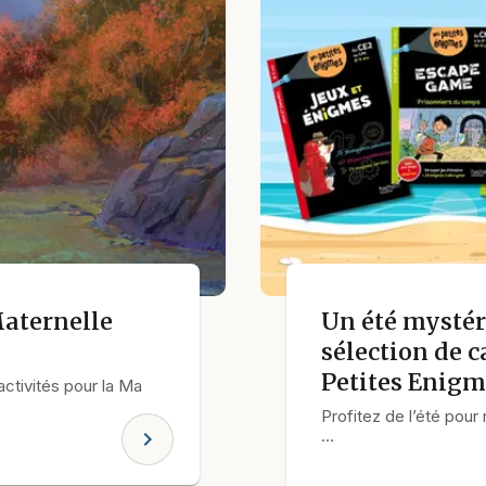
aternelle
Un été mystér
sélection de 
Petites Enigm
ctivités pour la Ma
Profitez de l’été pou
…
chevron_right