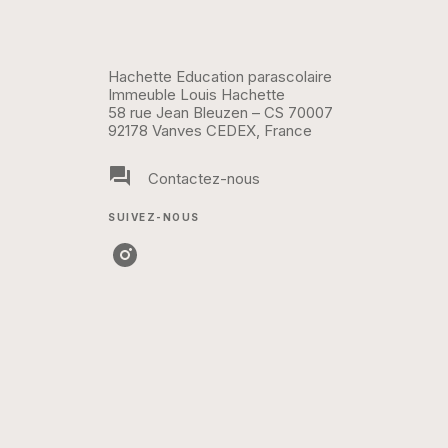
Hachette Education parascolaire
Immeuble Louis Hachette
58 rue Jean Bleuzen – CS 70007
92178 Vanves CEDEX, France
question_answer
Contactez-nous
SUIVEZ-NOUS