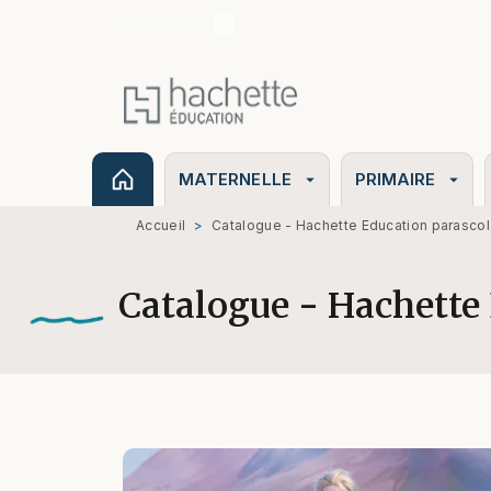
Suivez-nous
MENU
RECHERCHE
CONTENU
MATERNELLE
PRIMAIRE
arrow_drop_down
arrow_drop_down
Accueil
>
Catalogue - Hachette Education parascol
Catalogue - Hachette 