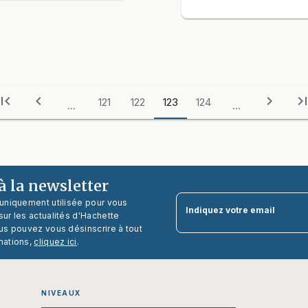
irst_page
chevron_left
chevron_right
last_pa
121
122
123
124
...
...
 la newsletter
 uniquement utilisée pour vous
Indiquez votre email
ur les actualités d'Hachette
us pouvez vous désinscrire à tout
mations,
cliquez ici
.
NIVEAUX