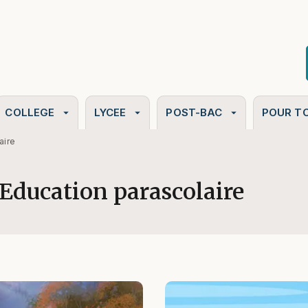
PIED DE PAGE
COLLEGE
LYCEE
POST-BAC
POUR T
arrow_drop_down
arrow_drop_down
arrow_drop_down
aire
Education parascolaire