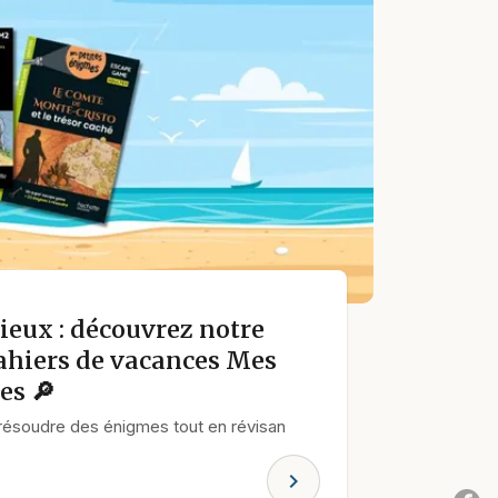
ieux : découvrez notre
cahiers de vacances Mes
es 🔎
r résoudre des énigmes tout en révisan
chevron_right