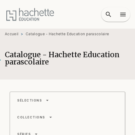
MENU
RECHERCHE
CONTENU
search
menu
PIED DE PAGE
Accueil
>
Catalogue - Hachette Education parascolaire
Catalogue - Hachette Education
parascolaire
arrow_drop_down
SÉLECTIONS
arrow_drop_down
COLLECTIONS
arrow_drop_down
SÉRIES