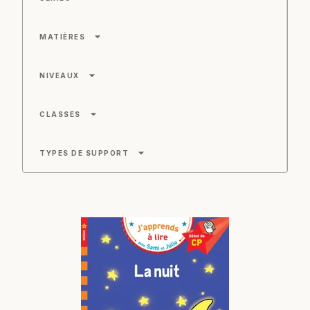
arrow_drop_down
MATIÈRES
arrow_drop_down
NIVEAUX
arrow_drop_down
CLASSES
arrow_drop_down
TYPES DE SUPPORT