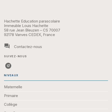
Hachette Education parascolaire
Immeuble Louis Hachette
58 rue Jean Bleuzen – CS 70007
92178 Vanves CEDEX, France
question_answer
Contactez-nous
SUIVEZ-NOUS
NIVEAUX
Maternelle
Primaire
Collège