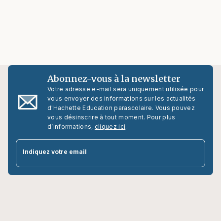
Abonnez-vous à la newsletter
Votre adresse e-mail sera uniquement utilisée pour
vous envoyer des informations sur les actualités
d'Hachette Education parascolaire. Vous pouvez
vous désinscrire à tout moment. Pour plus
d’informations,
cliquez ici
.
par
Indiquez votre email