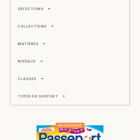
arrow_drop_down
SÉLECTIONS
arrow_drop_down
COLLECTIONS
arrow_drop_down
MATIÈRES
arrow_drop_down
NIVEAUX
arrow_drop_down
CLASSES
arrow_drop_down
TYPES DE SUPPORT
NOUVEAUTÉ