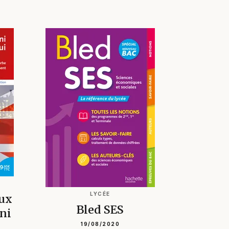
LYCÉE
ux
Bled SES
ni
19/08/2020