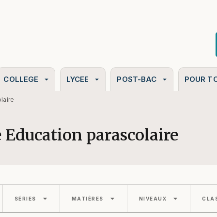
PIED DE PAGE
COLLEGE
LYCEE
POST-BAC
POUR T
arrow_drop_down
arrow_drop_down
arrow_drop_down
laire
 Education parascolaire
arrow_drop_down
arrow_drop_down
arrow_drop_down
SÉRIES
MATIÈRES
NIVEAUX
CLA