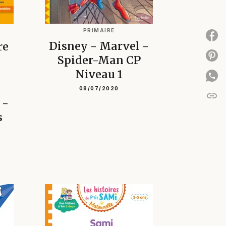
PRIMAIRE
P
Disney - Marvel -
re
P
Spider-Man CP
Niveau 1
08/07/2020
link
C
 -
s