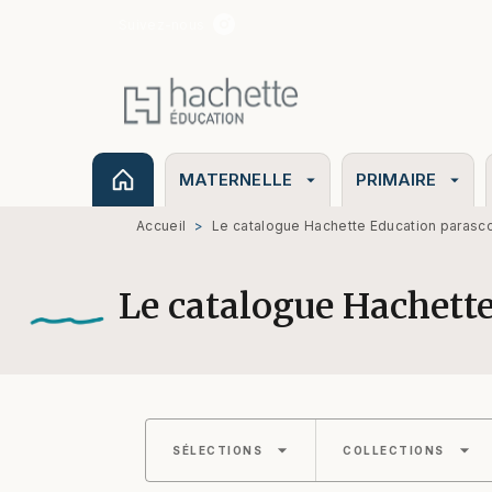
Suivez-nous
MENU
RECHERCHE
CONTENU
MATERNELLE
PRIMAIRE
arrow_drop_down
arrow_drop_down
Accueil
>
Le catalogue Hachette Education parasco
Le catalogue Hachette
arrow_drop_down
arrow_drop_down
SÉLECTIONS
COLLECTIONS