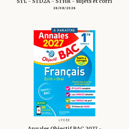
STL - STD2A - STHR - sujets et corri
26/08/2026
À PARAÎTRE
LYCÉE
Annales Objectif BAC 2027 -