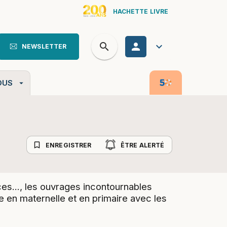
HACHETTE LIVRE
search
personn
keyboard_arrow_down
NEWSLETTER
search
OUS
arrow_drop_down
bookmark_border
ENREGISTRER
ÊTRE ALERTÉ
ces..., les ouvrages incontournables
e en maternelle et en primaire avec les