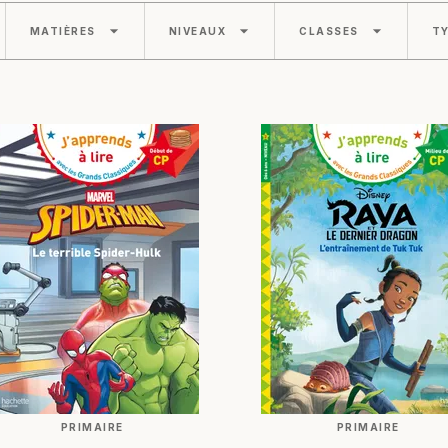
arrow_drop_down
arrow_drop_down
arrow_drop_down
MATIÈRES
NIVEAUX
CLASSES
TY
PRIMAIRE
PRIMAIRE