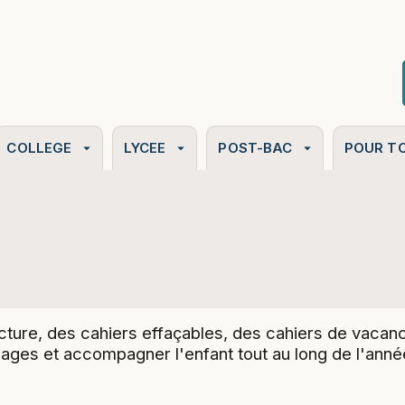
PIED DE PAGE
COLLEGE
LYCEE
POST-BAC
POUR T
arrow_drop_down
arrow_drop_down
arrow_drop_down
ecture, des cahiers effaçables, des cahiers de vacan
ages et accompagner l'enfant tout au long de l'anné