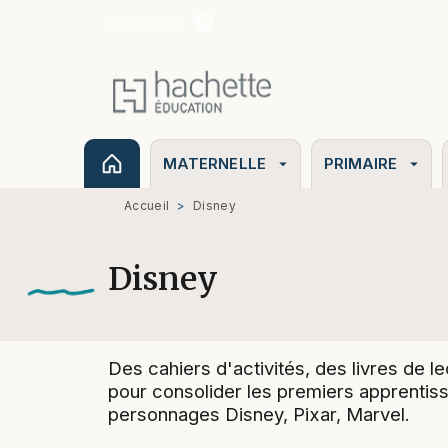
Suivez-nous
MENU
RECHERCHE
CONTENU
MATERNELLE
PRIMAIRE
arrow_drop_down
arrow_drop_down
Accueil
>
Disney
Disney
Des cahiers d'activités, des livres de l
pour consolider les premiers apprentiss
personnages Disney, Pixar, Marvel.