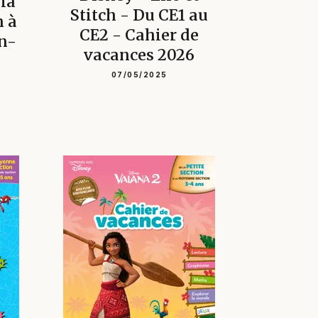
 la
Stitch - Du CE1 au
 à
CE2 - Cahier de
n-
vacances 2026
07/05/2025