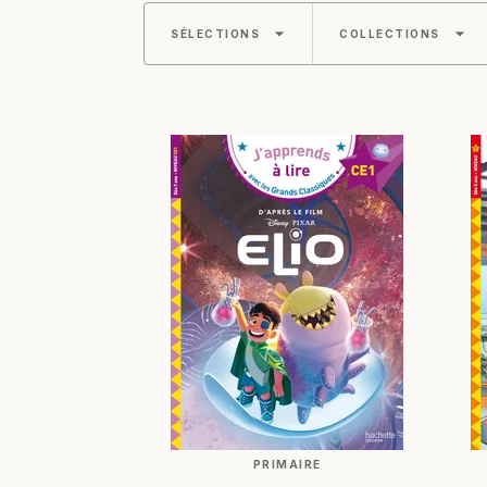
arrow_drop_down
arrow_drop_down
SÉLECTIONS
COLLECTIONS
PRIMAIRE