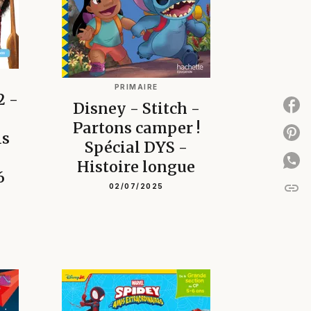
PRIMAIRE
2 -
Disney - Stitch -
P
Partons camper !
P
is
Spécial DYS -
Histoire longue
6
link
02/07/2025
C