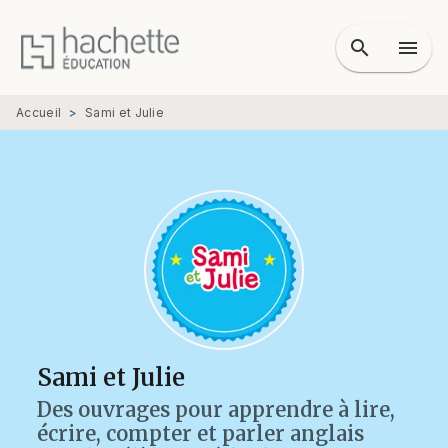
MENU
RECHERCHE
CONTENU
search
menu
PIED DE PAGE
Accueil
>
Sami et Julie
Sami et Julie
Des ouvrages pour apprendre à lire,
écrire, compter et parler anglais