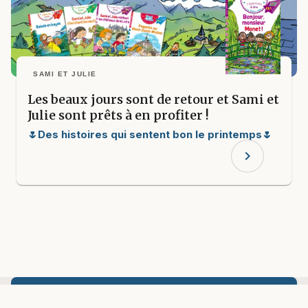
SAMI ET JULIE
Les beaux jours sont de retour et Sami et
Julie sont prêts à en profiter !
🌷Des histoires qui sentent bon le printemps🌷
chevron_right
Abonnez-vous à la newsletter