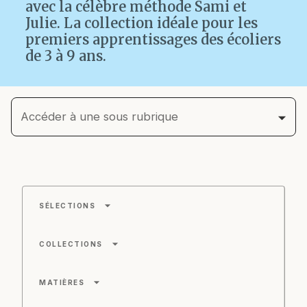
avec la célèbre méthode Sami et
Julie. La collection idéale pour les
premiers apprentissages des écoliers
de 3 à 9 ans.
Accéder à une sous rubrique
arrow_drop_down
SÉLECTIONS
arrow_drop_down
COLLECTIONS
arrow_drop_down
MATIÈRES