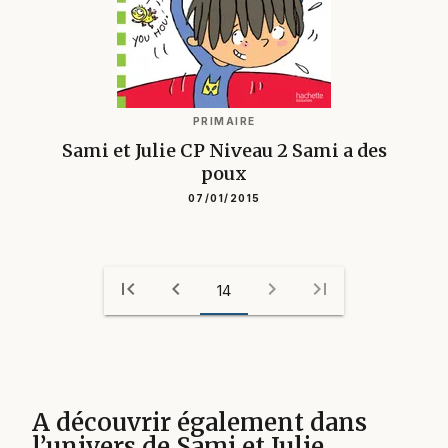
PRIMAIRE
Sami et Julie CP Niveau 2 Sami a des
poux
07/01/2015
first_page
chevron_left
chevron_right
last_page
14
A découvrir également dans
l’univers de Sami et Julie