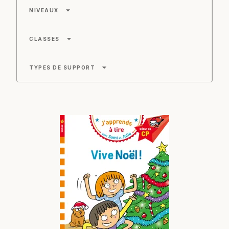
arrow_drop_down
NIVEAUX
arrow_drop_down
CLASSES
arrow_drop_down
TYPES DE SUPPORT