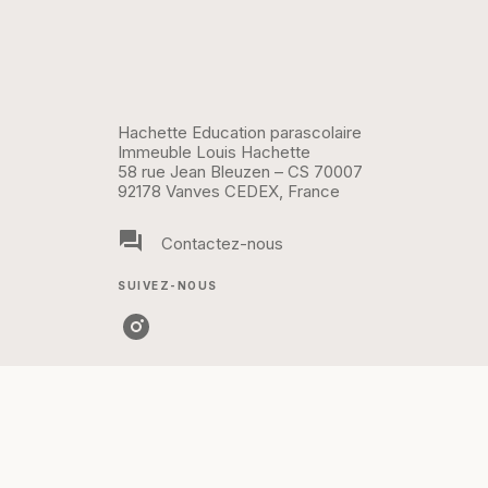
Hachette Education parascolaire
Immeuble Louis Hachette
58 rue Jean Bleuzen – CS 70007
92178 Vanves CEDEX, France
question_answer
Contactez-nous
SUIVEZ-NOUS