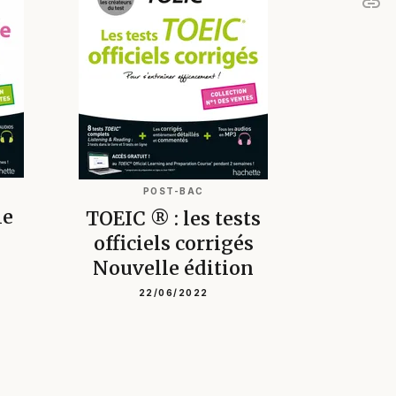
link
C
POST-BAC
le
TOEIC ® : les tests
officiels corrigés
Nouvelle édition
22/06/2022