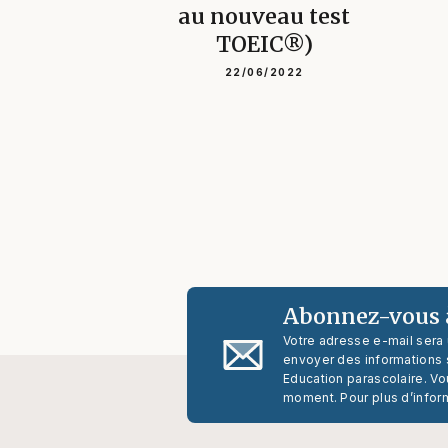
au nouveau test
TOEIC®)
22/06/2022
Abonnez-vous à
Votre adresse e-mail sera
envoyer des informations s
Education parascolaire. Vo
moment. Pour plus d’infor