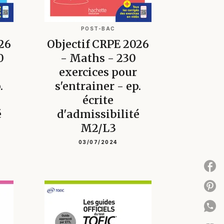
POST-BAC
26
Objectif CRPE 2026
0
- Maths - 230
exercices pour
.
s'entrainer - ep.
écrite
é
d'admissibilité
M2/L3
03/07/2024
P
P