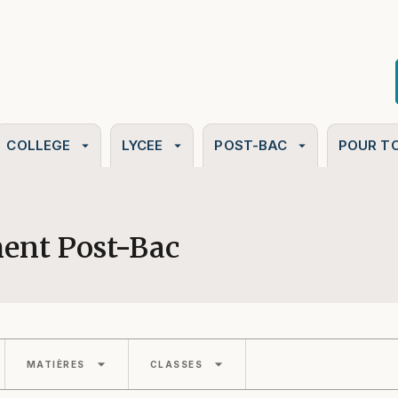
PIED DE PAGE
COLLEGE
LYCEE
POST-BAC
POUR T
arrow_drop_down
arrow_drop_down
arrow_drop_down
ent Post-Bac
arrow_drop_down
arrow_drop_down
MATIÈRES
CLASSES