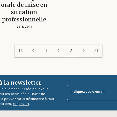
orale de mise en
situation
professionnelle
19/11/2014
first_page
chevron_left
chevron_right
last_page
1
2
3
 la newsletter
 uniquement utilisée pour vous
Indiquez votre email
ur les actualités d'Hachette
us pouvez vous désinscrire à tout
mations,
cliquez ici
.