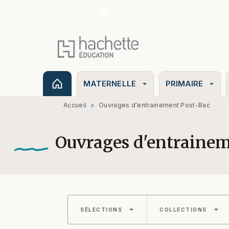
Suivez-nous
MENU
RECHERCHE
CONTENU
MATERNELLE
PRIMAIRE
arrow_drop_down
arrow_drop_down
Accueil
>
Ouvrages d'entrainement Post-Bac
Ouvrages d'entrainem
arrow_drop_down
arrow_drop_down
SÉLECTIONS
COLLECTIONS