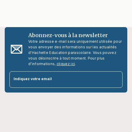
PRIMAIRE
Sami et Julie- Spécial DYS (dyslexie)
Sami et Julie font des crêpes
05/01/2022