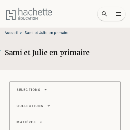
MENU
RECHERCHE
CONTENU
search
menu
PIED DE PAGE
Accueil
>
Sami et Julie en primaire
Sami et Julie en primaire
arrow_drop_down
SÉLECTIONS
arrow_drop_down
COLLECTIONS
arrow_drop_down
MATIÈRES