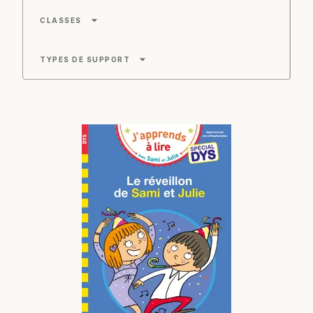
arrow_drop_down
CLASSES
arrow_drop_down
TYPES DE SUPPORT