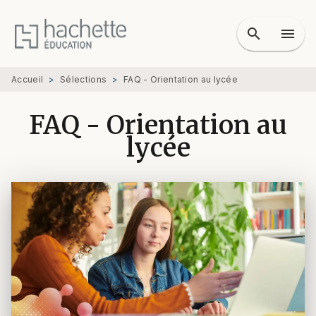
MENU
RECHERCHE
CONTENU
search
menu
PIED DE PAGE
Accueil
>
Sélections
>
FAQ - Orientation au lycée
FAQ - Orientation au
lycée