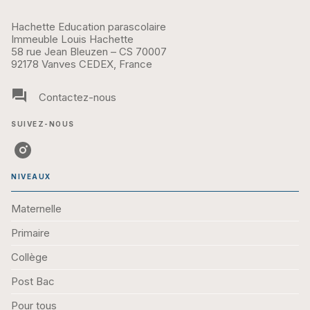
Hachette Education parascolaire
Immeuble Louis Hachette
58 rue Jean Bleuzen – CS 70007
92178 Vanves CEDEX, France
question_answer
Contactez-nous
SUIVEZ-NOUS
NIVEAUX
Maternelle
Primaire
Collège
Post Bac
Pour tous