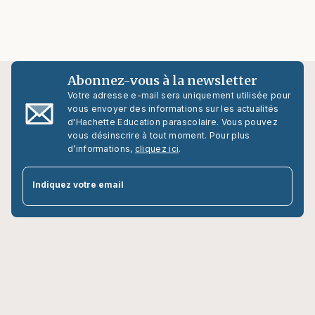
Abonnez-vous à la newsletter
Votre adresse e-mail sera uniquement utilisée pour
vous envoyer des informations sur les actualités
d'Hachette Education parascolaire. Vous pouvez
vous désinscrire à tout moment. Pour plus
d’informations,
cliquez ici
.
par
Indiquez votre email